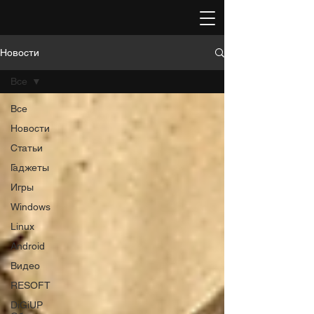
Новости
Все
Все
Новости
Статьи
Гаджеты
Игры
Windows
Linux
Android
Видео
RESOFT
DiGiUP