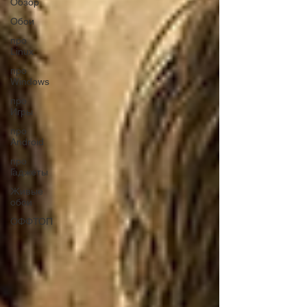
Обзор
Обои
про
Linux
про
Windows
про
Игры
про
Android
про
Гаджеты
Живые
обои
ОФФТОП