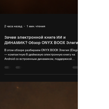
2 часа назад
1 мин. чтения
Зачем электронной книге ИИ и
ДИНАМИК? Обзор ONYX BOOX Элегия
В этом обзоре разбираем ONYX BOOX Элегия (Elegia)
— компактную 6-дюймовую электронную книгу на
Android со встроенным динамиком, поддержкой
Яндекс Книг и отдельной кнопкой вызова ИИ-
помощника. 🔥 Купить или узнать подробнее про ONYX
BOOX Элегия: https://market.yandex.ru/cc/AcjDWx 💡
Подписывайтесь на канал DiGiUP, чтобы не пропустить
свежие обзоры гаджетов и умных устройств! Ставьте
лайк и пишите в комментариях: читаете с ридера или
со смартфона? НАШ МЕРЧ: https://digiup.vsema