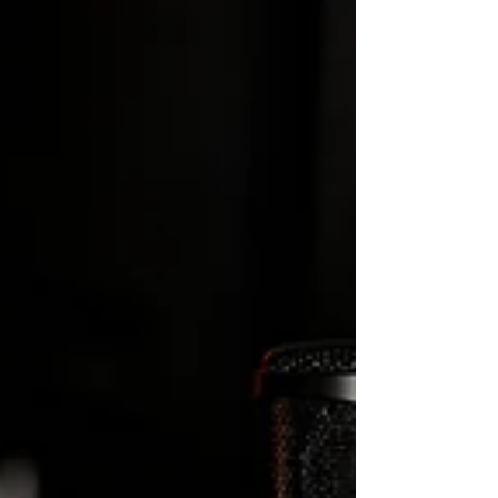
Участники июньской сессии получили доступ
автоматически, а новым игрокам предлагается
отправлять заявки на странице проекта:
https://store.steampowered.com/app/2067210/Serious_Sa
m_Shatterverse/ Ст