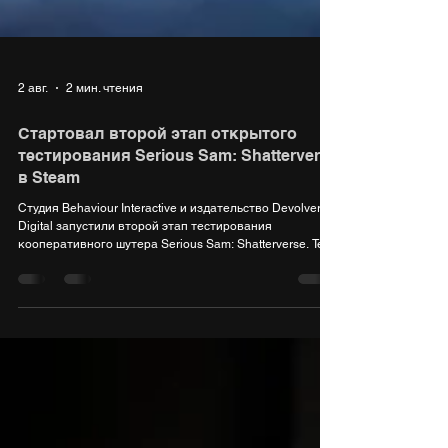
2 авг.
2 мин. чтения
Стартовал второй этап открытого
тестирования Serious Sam: Shatterverse
в Steam
Студия Behaviour Interactive и издательство Devolver
Digital запустили второй этап тестирования
кооперативного шутера Serious Sam: Shatterverse. Тест
стартовал 31 июля 2026 года в Steam перед
полноценным релизом на PC, PlayStation 5 и Xbox
Series X|S, запланированным на этот же год.