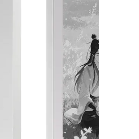
для подкастов, дикторской работы и студийного
вокала. Купить: https://market.yandex.ru/cc/APGpRW Вы
услышите реальные примеры записи голоса без
обработки, оцените особенности звучания и узнаете,
стоит ли этот микрофон своих денег. Кроме того, я
сравнил ALCTRON BC800V2 с популярным FiFine TANK
1, чтобы понять, какой микрофон лучше подойдет для
за