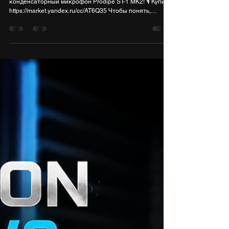
31 июл.
1 мин. чтения
Prodipe ST-1 MK2 - Хороший микрофон
в бюджетном сегменте | Сравнение с
Donner DC-87 и Takstar SM-10
В этом видео на канале DiGiUP разбираем студийный
конденсаторный микрофон Prodipe ST-1 MK2! 🎙 Купить:
https://market.yandex.ru/cc/AT6Q35 Чтобы понять,
насколько хорош Prodipe ST-1 MK2 в своей ценовой
категории, мы сравним его напрямую с микрофонами
Takstar SM-10 и Donner DC-87 как на мужском
дикторском голосе, так и на женском вокале! WAV
оригиналы с тестов:
https://boosty.to/digiup/posts/a986163a-7cfd-49fd-9ff6-
d6378b3aaa4e НАШ МЕРЧ:
https://digiup.vsemaykishop.ru Наш Boost