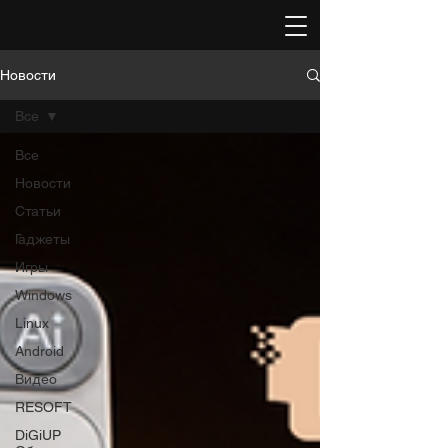
Новости
Все
Все
Новости
Статьи
Гаджеты
Игры
Windows
Linux
Android
Видео
RESOFT
DiGiUP