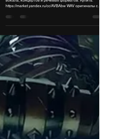
DK1000 - хороший микрофон в ретро
корпусе
Тестируем интересный микрофон Alctron DK1000 для
вокала, концертов и речевых форматов. Купить:
https://market.yandex.ru/cc/AVBAbw WAV оригиналы с
тестов: https://boosty.to/digiup/posts/396060e5-49d5-
445a-a8cd-712fca32c353 НАШ МЕРЧ:
https://digiup.vsemaykishop.ru Наш Boosty:
https://boosty.to/digiup ПОДДЕРЖАТЬ КАНАЛ:
DonationAlerts: https://www.donationalerts.com/r/digiup За
вокальные тесты отдельное спасибо: Ольге (группа
TANATA): ВК: https://vk.com/tanatagroup Яндекс Музыка: