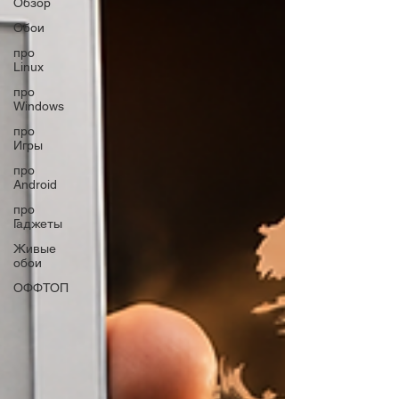
Обзор
Обои
про
Linux
про
Windows
про
Игры
про
Android
про
Гаджеты
Живые
обои
ОФФТОП