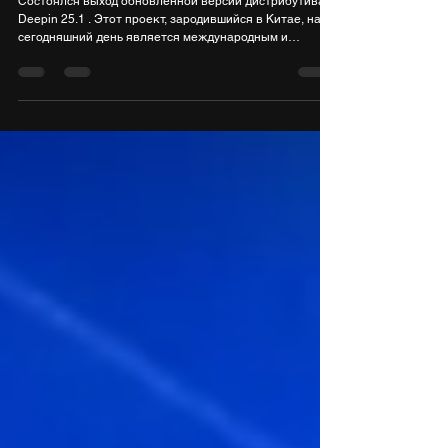
Релиз Deepin 25.1, развивающего
собственное графическое окружение
Состоялся выход обновленной версии дистрибутива
Deepin 25.1 . Этот проект, зародившийся в Китае, на
сегодняшний день является международным и
предлагает полную поддержку русского языка.
Система базируется на собственной графической
среде Deepin Desktop Environment (DDE) и
поставляется с набором из 40 фирменных утилит,
включая магазин приложений, мультимедийные
проигрыватели и установщик. Репозиторий проекта
насчитывает более 8000 пакетов, а все исходные
коды открыты под лице