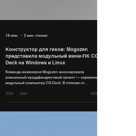
18 июн.
2 мин. чтения
Конструктор для гиков: Mogozen
представила модульный мини-ПК CG
Deck на Windows и Linux
Команда инженеров Mogozen анонсировала
уникальный краудфандинговый проект — карманный
модульный компьютер CG Deck. В отличие от
привычных портативных консолей или ультрабуков,
новинка не заперта в рамках одного сценария.
Благодаря системе быстросъемных блоков,
устройство способно за считанные секунды
превращаться из портативной игровой приставки в
мини-ноутбук для кодинга или в аппаратный пульт для
звукорежиссеров и видеомонтажеров. Проект