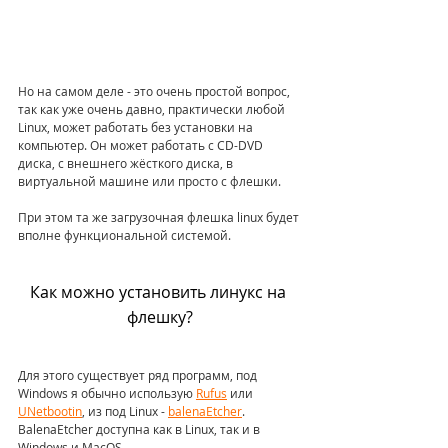
Но на самом деле - это очень простой вопрос, 
так как уже очень давно, практически любой 
Linux, может работать без установки на 
компьютер. Он может работать с CD-DVD 
диска, c внешнего жёсткого диска, в 
виртуальной машине или просто с флешки.
При этом та же загрузочная флешка linux будет 
вполне функциональной системой.
Как можно установить линукс на 
флешку?
Для этого существует ряд программ, под 
Windows я обычно использую 
Rufus
 или 
UNetbootin
, из под Linux - 
balenaEtcher
. 
BalenaEtcher доступна как в Linux, так и в 
Windows и MacOS.