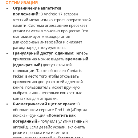
оптимизация
Ограничение аппетитов 
приложений:
 В Android 17 встроен 
жесткий механизм контроля оперативной 
памяти. Система агрессивнее пресекает 
утечки памяти в фоновых процессах. Это 
минимизирует микродергания 
(микрофризы) интерфейса и снижает 
расход заряда аккумулятора.
Гранулярный доступ к данным:
 Теперь 
приложению можно выдать 
временный 
(однократный)
 доступ к точной 
геолокации. Также обновлен Contacts 
Picker: вместо того чтобы открывать 
приложению доступ ко всей адресной 
книге, пользователь может вручную 
выбрать лишь несколько конкретных 
контактов для отправки.
Биометрический щит от кражи:
 В 
обновленном сервисе Find Hub («Портал 
поиска») функция 
«Пометить как 
потерянный»
 получила ультимативный 
апгрейд. Если девайс украли, включить 
режим пропажи или изменить 