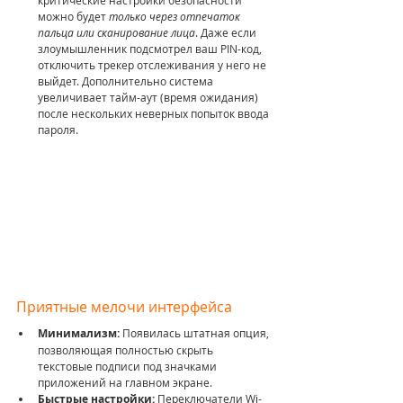
критические настройки безопасности 
можно будет 
только через отпечаток 
пальца или сканирование лица
. Даже если 
злоумышленник подсмотрел ваш PIN-код, 
отключить трекер отслеживания у него не 
выйдет. Дополнительно система 
увеличивает тайм-аут (время ожидания) 
после нескольких неверных попыток ввода 
пароля.
Приятные мелочи интерфейса
Минимализм:
 Появилась штатная опция, 
позволяющая полностью скрыть 
текстовые подписи под значками 
приложений на главном экране.
Быстрые настройки:
 Переключатели Wi-