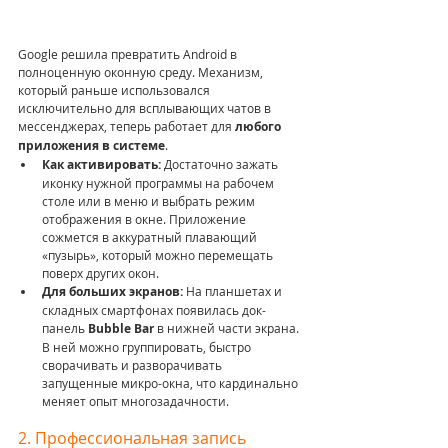
Google решила превратить Android в 
полноценную оконную среду. Механизм, 
который раньше использовался 
исключительно для всплывающих чатов в 
мессенджерах, теперь работает для 
любого 
приложения в системе
.
Как активировать:
 Достаточно зажать 
иконку нужной программы на рабочем 
столе или в меню и выбрать режим 
отображения в окне. Приложение 
сожмется в аккуратный плавающий 
«пузырь», который можно перемещать 
поверх других окон.
Для больших экранов:
 На планшетах и 
складных смартфонах появилась док-
панель 
Bubble Bar
 в нижней части экрана. 
В ней можно группировать, быстро 
сворачивать и разворачивать 
запущенные микро-окна, что кардинально 
меняет опыт многозадачности.
2. Профессиональная запись 