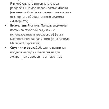
Fi и мобильного интернета снова 
разделены на две независимые кнопки 
(инженеры Google наконец-то отказались 
от спорного объединенного виджета 
«Интернет»).
Визуальный стиль:
 Панель виджетов 
получила глубокий редизайн с 
использованием красивого эффекта 
матового стекла (размытия фона в стиле 
Material 3 Expressive).
Спутник и звук:
 Добавлена нативная 
поддержка спутниковой связи для 
экстренных вызовов на аппаратном 
уровне (для совместимых чипсетов), а 
также выделенный независимый 
ползунок громкости для Google Assistant.
Спрашивается, где вашу Машу, 
полноценный нативный десктопный 
режим?!?!?!?!
Новости
Android
про Android