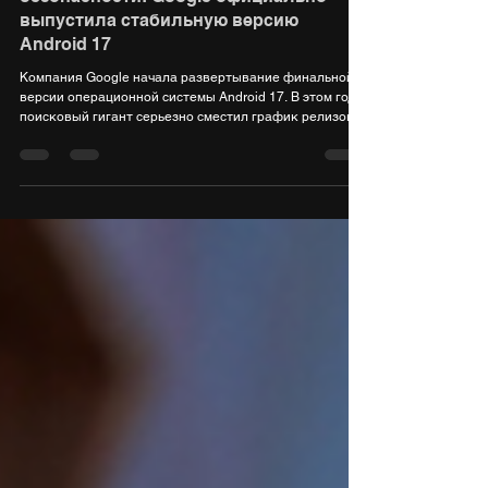
Эра многозадачности и «умной»
безопасности: Google официально
выпустила стабильную версию
Android 17
Компания Google начала развертывание финальной
версии операционной системы Android 17. В этом году
поисковый гигант серьезно сместил график релизов,
представив стабильную сборку уже в июне. Первыми
обновление традиционно получают устройства
линейки Google Pixel (начиная со стареющей, но все
еще поддерживаемой серии Pixel 6, а также планшеты
Pixel Tablet и складные Pixel Fold). Остальные
производители (Xiaomi, Samsung, OnePlus и др.) начнут
обновлять свои гаджеты до конца 2026