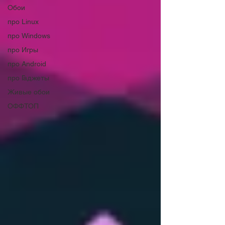
Обои
про Linux
про Windows
про Игры
про Android
про Гаджеты
Живые обои
ОФФТОП