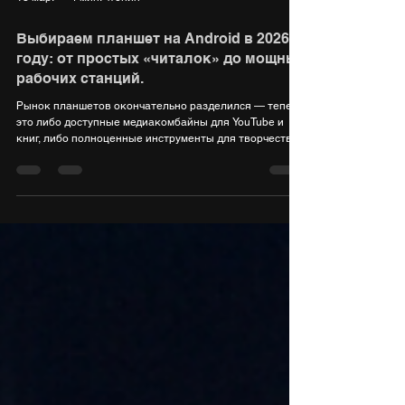
13 мар.
4 мин. чтения
Выбираем планшет на Android в 2026
году: от простых «читалок» до мощных
рабочих станций.
Рынок планшетов окончательно разделился — теперь
это либо доступные медиакомбайны для YouTube и
книг, либо полноценные инструменты для творчества
и работы, способные заменить ультрабук.
Подготовили актуальную подборку. Ультрабюджетные
решения (до 15 000 руб.) Когда бюджет ограничен, но
хочется максимум технологий LUNNEN Ground 10.4
LUNNEN Ground 10.4 — это настоящий вызов рынку
ультрабюджетников. Планшет от «Яндекс Фабрики»
сейчас можно найти всего за 8 732 рубля, и за эти де