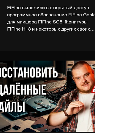
FiFine выложили в открытый доступ
программное обеспечение FiFine Genie
для микшера FiFine SC8, Гарнитуры
FiFine H18 и некоторых других своих
продуктов в котором есть эффекты,
эвализация и прочее. Сегодня мы его и
протестируем на примере микшера FiFine
SC8. Будет интересно. В ролик
специально не добавлял фоновую
музыку, чтобы весь звук записанный на
FiFine SC8 был отчётливо слышен. Обзор
FiFine SC8: https://youtu.be/KebUF5_S7_g
или https://vkvideo.ru/video-
185008480_456239832