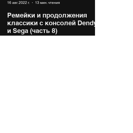
16 авг. 2022 г.
13 мин. чтения
Ремейки и продолжения
классики с консолей Dendy
и Sega (часть 8)
Вот и пришло время для новенького
ролика по ремейкам ретро игр. Это уже
восьмая подборка по теме, за 7
предыдущих мы посмотрели на...