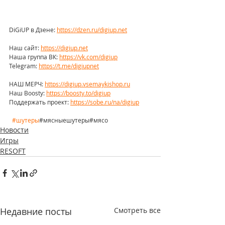
DiGiUP в Дзене: 
https://dzen.ru/digiup.net
Наш сайт: 
https://digiup.net
Наша группа ВК: 
https://vk.com/digiup
Telegram: 
https://t.me/digiupnet
НАШ МЕРЧ: 
https://digiup.vsemaykishop.ru
Наш Boosty: 
https://boosty.to/digiup
Поддержать проект: 
https://sobe.ru/na/digiup
#шутеры
#мясныешутеры#мясо
Новости
Игры
RESOFT
Недавние посты
Смотреть все