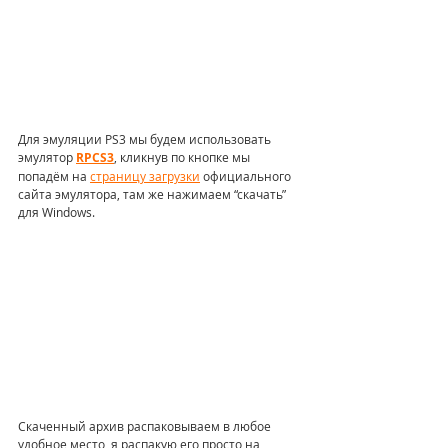
Для эмуляции PS3 мы будем использовать 
эмулятор 
RPCS3
, кликнув по кнопке мы 
попадём на 
страницу загрузки
 официального 
сайта эмулятора, там же нажимаем “скачать” 
для Windows.
Скаченный архив распаковываем в любое 
удобное место, я распакую его просто на 