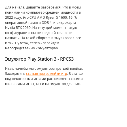
Для начала, давайте разберёмся, что в моём 
понимании компьютер средней мощности в 
2022 году. Это CPU AMD Ryzen 5 1600, 16 Гб 
оперативной памяти DDR 4, и видеокарта 
Nvidia RTX 2060. На текущий момент такую 
конфигурацию выше средней точно не 
назвать. На такой сборке я и эмулировал все 
игры. Ну чтож, теперь перейдём 
непосредственно к эмуляторам.
Эмулятор Play Station 3 - RPCS3
Итак, начнём мы с эмулятора третьей плойки. 
Заходим я в 
статью про ремейки игр
. В статье 
под некоторыми играми расположены ссылки 
как на сами игры, так и на эмулятор для них. 