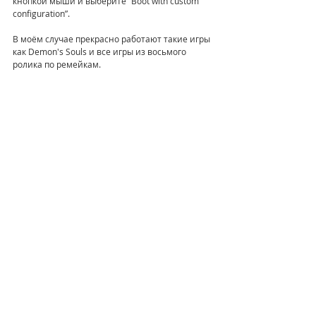
кнопкой мыши и выберите “Boot with custom 
configuration”.
В моём случае прекрасно работают такие игры 
как Demon's Souls и все игры из восьмого 
ролика по ремейкам. 
Эмулятор Xbox 360 для Windows - 
Xenia
Ну а теперь перейдём к эмулятору Xbox 360. 
Тут всё гораздо проще. Самый, пожалуй, 
адекватный эмулятор бокса это 
Xenia canary
, 
скачать его вы можете прям с нашего сайта, 
или с 
Git-Hub
.