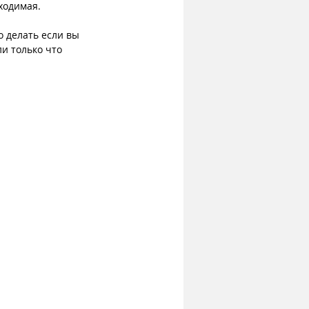
бходимая.
о делать если вы 
и только что 