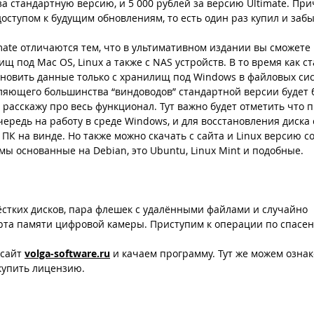
за стандартную версию, и 5 000 рублей за версию Ultimate. При
оступом к будущим обновлениям, то есть один раз купил и забы
mate отличаются тем, что в ультимативном издании вы сможете 
щ под Mac OS, Linux а также с NAS устройств. В то время как с
новить данные только с хранилищ под Windows в файловых систе
вляющего большинства “виндоводов” стандартной версии будет 
е расскажу про весь функционал. Тут важно будет отметить что 
ередь на работу в среде Windows, и для восстановления диска 
ПК на винде. Но также можно скачать с сайта и Linux версию с
ы основанные на Debian, это Ubuntu, Linux Mint и подобные.
жёстких дисков, пара флешек с удалёнными файлами и случайно 
та памяти цифровой камеры. Приступим к операции по спасе
сайт 
volga-software.ru
 и качаем программу. Тут же можем ознак
купить лицензию. 