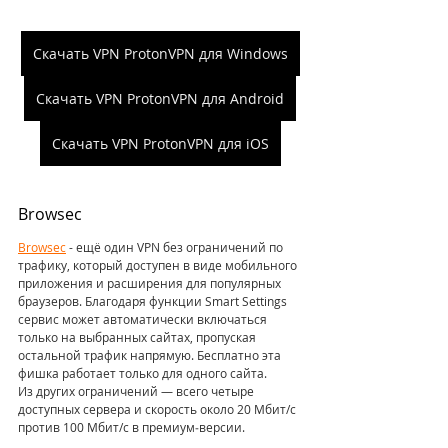
Скачать VPN ProtonVPN для Windows
Скачать VPN ProtonVPN для Android
Скачать VPN ProtonVPN для iOS
Browsec
Browsec
 - ещё один VPN без ограничений по 
трафику, который доступен в виде мобильного 
приложения и расширения для популярных 
браузеров. Благодаря функции Smart Settings 
сервис может автоматически включаться 
только на выбранных сайтах, пропуская 
остальной трафик напрямую. Бесплатно эта 
фишка работает только для одного сайта.
Из других ограничений — всего четыре 
доступных сервера и скорость около 20 Мбит/с 
против 100 Мбит/с в премиум‑версии.