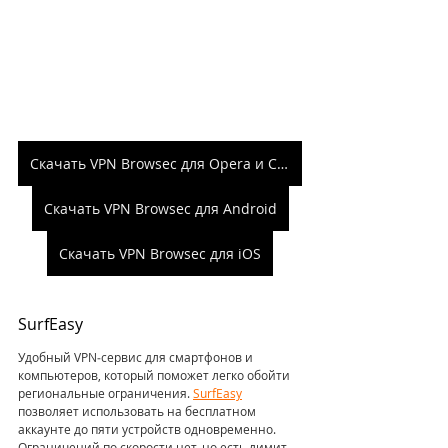
Скачать VPN Browsec для Opera и Chrome
Скачать VPN Browsec для Android
Скачать VPN Browsec для iOS
SurfEasy
Удобный VPN‑сервис для смартфонов и 
компьютеров, который поможет легко обойти 
региональные ограничения. 
SurfEasy
позволяет использовать на бесплатном 
аккаунте до пяти устройств одновременно. 
Ограничений по скорости нет, но есть лимит 