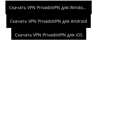
Скачать VPN PrivadoVPN для Windows
Скачать VPN PrivadoVPN для Android
Скачать VPN PrivadoVPN для iOS
Все вышеуказанные решения обезопасят 
пользователя, но существует риск, что эти 
сервисы заблокируют на территории РФ, как 
это произошло с небезызвестным бесплатным 
TunnelBear. Для полной безопасности в сети 
рекомендую арендовать VPS и настроить на 
нём VPN вручную. 
#vpn
#блокировка
#бесплатныйvpn
#vpnдляandroid
#подборка
#подборкаvpn
#vpnсервисы
Новости
Статьи
про Windows