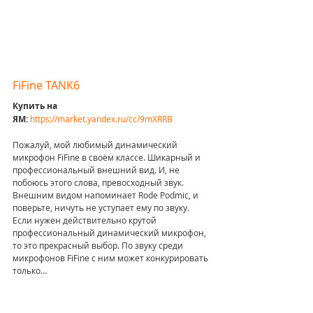
FiFine TANK6
Купить на 
ЯМ: 
https://market.yandex.ru/cc/9mXRRB
Пожалуй, мой любимый динамический 
микрофон FiFine в своём классе. Шикарный и 
профессиональный внешний вид. И, не 
побоюсь этого слова, превосходный звук. 
Внешним видом напоминает Rode Podmic, и 
поверьте, ничуть не уступает ему по звуку. 
Если нужен действительно крутой 
профессиональный динамический микрофон, 
то это прекрасный выбор. По звуку среди 
микрофонов FiFine с ним может конкурировать 
только…