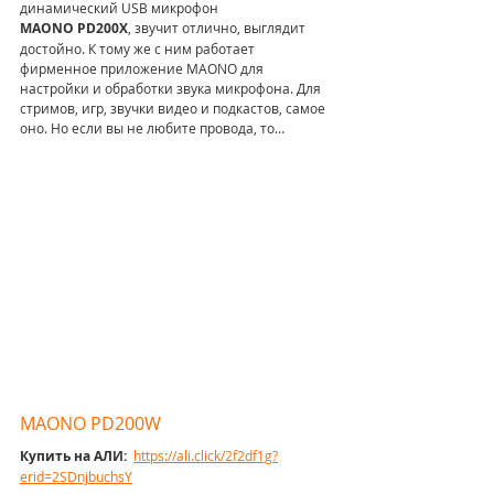
динамический USB микрофон 
MAONO PD200X
, звучит отлично, выглядит 
достойно. К тому же с ним работает 
фирменное приложение MAONO для 
настройки и обработки звука микрофона. Для 
стримов, игр, звучки видео и подкастов, самое 
оно. Но если вы не любите провода, то…
MAONO PD200W
Купить на АЛИ: 
https://ali.click/2f2df1g?
erid=2SDnjbuchsY