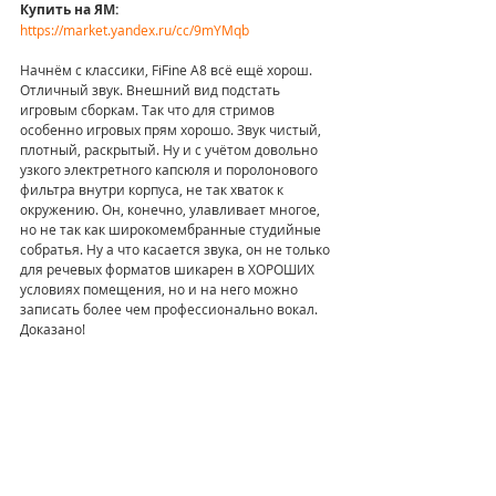
Купить на ЯМ:
https://market.yandex.ru/cc/9mYMqb
Начнём с классики, FiFine A8 всё ещё хорош. 
Отличный звук. Внешний вид подстать 
игровым сборкам. Так что для стримов 
особенно игровых прям хорошо. Звук чистый, 
плотный, раскрытый. Ну и с учётом довольно 
узкого электретного капсюля и поролонового 
фильтра внутри корпуса, не так хваток к 
окружению. Он, конечно, улавливает многое, 
но не так как широкомембранные студийные 
собратья. Ну а что касается звука, он не только 
для речевых форматов шикарен в ХОРОШИХ 
условиях помещения, но и на него можно 
записать более чем профессионально вокал. 
Доказано!