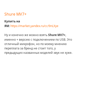
Shure MV7+
Купить на 
ЯМ: 
https://market.yandex.ru/cc/9nLXye
Ну и конечно же можно взять 
Shure MV7+
, 
именно + версию с подключением по USB. Это 
отличный микрофон, но по моему мнению 
переплата за бренд не стоит того, у 
предыдущих названных моделей звук не хуже.