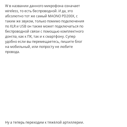
W в названии данного микрофона означает 
wireless, то есть беспроводной. И да, это 
абсолютно тот же самый MAONO PD200X, с 
таким же звуком, только помимо подключения 
по XLR и USB он также может подключаться по 
беспроводной связи с помощью комплектного 
донгла, как к ПК, так и к смартфону. Супер 
удобно если вы перемещаетесь, пишите блог 
на мобильный, или попросту не любите 
провода.
Ну а теперь переходим к тяжёлой артиллерии.