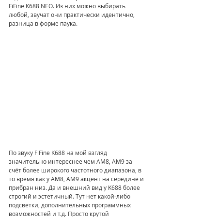
FiFine K688 NEO. Из них можно выбирать 
любой, звучат они практически идентично, 
разница в форме паука.
По звуку FiFine K688 на мой взгляд 
значительно интереснее чем AM8, AM9 за 
счёт более широкого частотного диапазона, в 
то время как у AM8, AM9 акцент на середине и 
прибран низ. Да и внешний вид у K688 более 
строгий и эстетичный. Тут нет какой-либо 
подсветки, дополнительных программных 
возможностей и т.д. Просто крутой 