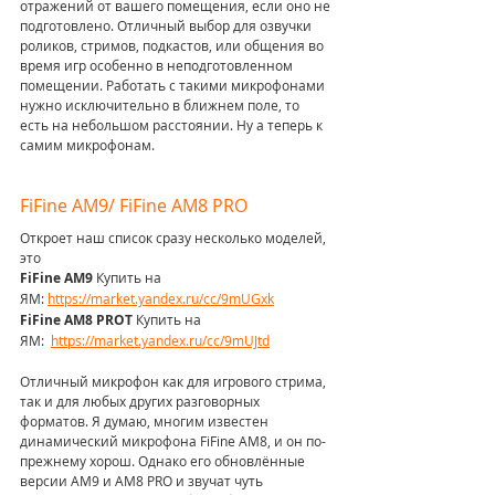
отражений от вашего помещения, если оно не 
подготовлено. Отличный выбор для озвучки 
роликов, стримов, подкастов, или общения во 
время игр особенно в неподготовленном 
помещении. Работать с такими микрофонами 
нужно исключительно в ближнем поле, то 
есть на небольшом расстоянии. Ну а теперь к 
самим микрофонам.
FiFine AM9/ FiFine AM8 PRO
Откроет наш список сразу несколько моделей, 
это
FiFine AM9
 Купить на 
ЯМ:
https://market.yandex.ru/cc/9mUGxk
FiFine AM8 PROT
 Купить на 
ЯМ:
https://market.yandex.ru/cc/9mUJtd
Отличный микрофон как для игрового стрима, 
так и для любых других разговорных 
форматов. Я думаю, многим известен 
динамический микрофона FiFine AM8, и он по-
прежнему хорош. Однако его обновлённые 
версии AM9 и AM8 PRO и звучат чуть 