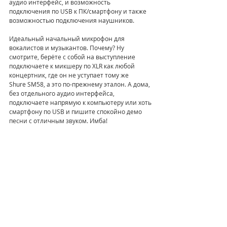
аудио интерфейс, и возможность 
подключения по USB к ПК/смартфону и также 
возможностью подключения наушников. 
Идеальный начальный микрофон для 
вокалистов и музыкантов. Почему? Ну 
смотрите, берёте с собой на выступление 
подключаете к микшеру по XLR как любой 
концертник, где он не уступает тому же 
Shure SM58, а это по-прежнему эталон. А дома, 
без отдельного аудио интерфейса, 
подключаете напрямую к компьютеру или хоть 
смартфону по USB и пишите спокойно демо 
песни с отличным звуком. Имба!