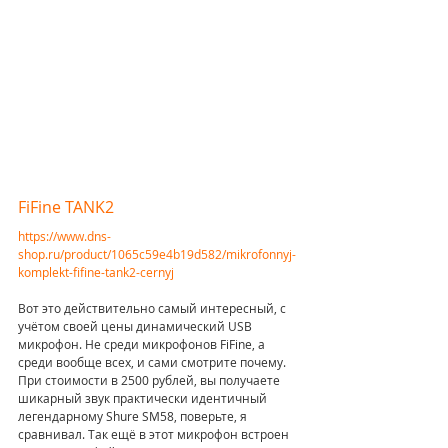
FiFine TANK2
https://www.dns-
shop.ru/product/1065c59e4b19d582/mikrofonnyj-
komplekt-fifine-tank2-cernyj
Вот это действительно самый интересный, с 
учётом своей цены динамический USB 
микрофон. Не среди микрофонов FiFine, а 
среди вообще всех, и сами смотрите почему. 
При стоимости в 2500 рублей, вы получаете 
шикарный звук практически идентичный 
легендарному Shure SM58, поверьте, я 
сравнивал. Так ещё в этот микрофон встроен 