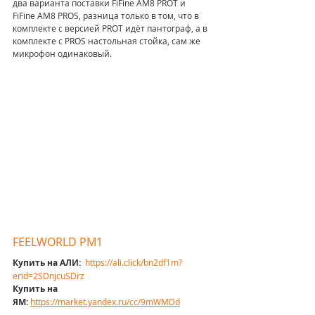
два варианта поставки FiFine AM8 PROT и 
FiFine AM8 PROS, разница только в том, что в 
комплекте с версией PROT идёт пантограф, а в 
комплекте с PROS настольная стойка, сам же 
микрофон одинаковый.
FEELWORLD PM1
Купить на АЛИ: 
https://ali.click/bn2df1m?
erid=2SDnjcuSDrz
Купить на 
ЯМ: 
https://market.yandex.ru/cc/9mWMDd