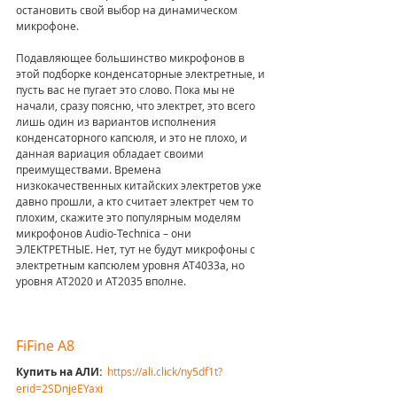
остановить свой выбор на динамическом 
микрофоне. 
Подавляющее большинство микрофонов в 
этой подборке конденсаторные электретные, и 
пусть вас не пугает это слово. Пока мы не 
начали, сразу поясню, что электрет, это всего 
лишь один из вариантов исполнения 
конденсаторного капсюля, и это не плохо, и 
данная вариация обладает своими 
преимуществами. Времена 
низкокачественных китайских электретов уже 
давно прошли, а кто считает электрет чем то 
плохим, скажите это популярным моделям 
микрофонов Audio-Teсhnica – они 
ЭЛЕКТРЕТНЫЕ. Нет, тут не будут микрофоны с 
электретным капсюлем уровня AT4033a, но 
уровня AT2020 и AT2035 вполне.
FiFine A8
Купить на АЛИ:  
https://ali.click/ny5df1t?
erid=2SDnjeEYaxi