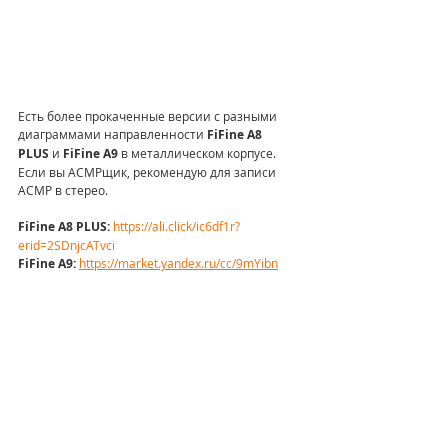
Есть более прокаченные версии с разными 
диаграммами направленности 
FiFine A8 
PLUS 
и
 FiFine A9 
в металлическом корпусе. 
Если вы АСМРщик, рекомендую для записи 
АСМР в стерео.
FiFine A8 PLUS:
https://ali.click/ic6df1r?
erid=2SDnjcATvci
FiFine A9: 
https://market.yandex.ru/cc/9mYibn