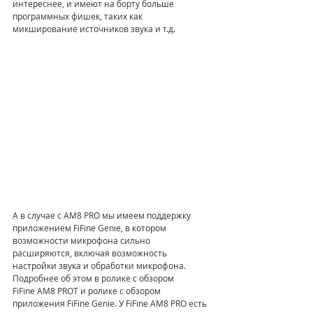
интереснее, и имеют на борту больше 
программных фишек, таких как 
микширование источников звука и т.д. 
А в случае с AM8 PRO мы имеем поддержку 
приложением FiFine Genie, в котором 
возможности микрофона сильно 
расширяются, включая возможность 
настройки звука и обработки микрофона. 
Подробнее об этом в ролике с обзором 
FiFine AM8 PROT и ролике с обзором 
приложения FiFine Genie. У FiFine AM8 PRO есть 