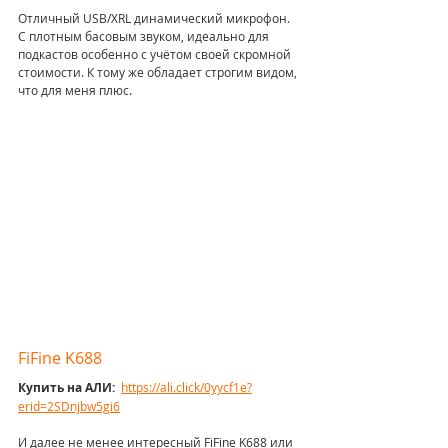
Отличный USB/XRL динамический микрофон. 
С плотным басовым звуком, идеально для 
подкастов особенно с учётом своей скромной 
стоимости. К тому же обладает строгим видом, 
что для меня плюс.
FiFine K688
Купить на АЛИ: 
https://ali.click/0yycf1e?
erid=2SDnjbw5gi6
И далее не менее интересный FiFine K688 или 