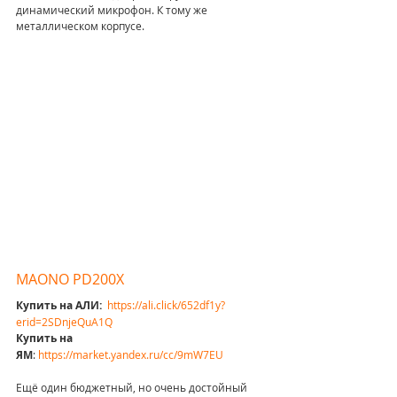
динамический микрофон. К тому же 
металлическом корпусе.
MAONO PD200X
Купить на АЛИ: 
https://ali.click/652df1y?
erid=2SDnjeQuA1Q
Купить на 
ЯМ
:
https://market.yandex.ru/cc/9mW7EU
Ещё один бюджетный, но очень достойный 