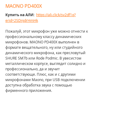
MAONO PD400X
Купить на АЛИ: 
https://ali.click/sv2df1q?
erid=2SDnjdrHmHk
Пожалуй, этот микрофон уже можно отнести к 
профессиональному классу динамических 
микрофонов. MAONO PD400X выполнен в 
формате вещательного, ну или студийного 
динамического микрофона, как пресловутый 
SHURE SM7b или Rode Podmic. В увесистом 
металлическом корпусе, выглядит солидно и 
профессионально, да и звучит 
соответствующе. Плюс, как и с другими 
микрофонами Maono, при USB подключении 
доступна обработка звука с помощью 
фирменного приложения.