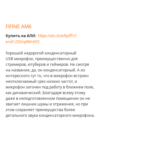
FIFINE AM6
Купить на АЛИ:  
https://ali.click/8yiff1i?
erid=2SDnjdWnVSS
Хороший недорогой конденсаторный 
USB микрофон, преимущественно для 
стримеров, ютуберов и геймеров. Не смотря 
на название, да, он конденсаторный. А из 
интересного тут то, что в микрофон встроен 
неотключаемый срез низких частот, и 
микрофон заточен под работу в ближнем поле, 
как динамический. Благодаря всему этому 
даже в неподготовленном помещении он не 
хватает лишние шумы и отражения, но при 
этом сохраняет преимущества более 
детального звука конденсаторного микрофона.