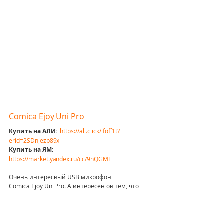
Comica Ejoy Uni Pro
Купить на АЛИ:  
https://ali.click/ifoff1t?
erid=2SDnjezp89x
Купить на ЯМ:
https://market.yandex.ru/cc/9nQGME
Очень интересный USB микрофон 
Comica Ejoy Uni Pro. А интересен он тем, что 
помимо проводного USB подключения, также 
умеет работать и по беспроводу. В микрофон 
встроен аккумулятор, а с помощью 
комплектного донгла вы помете подключить 