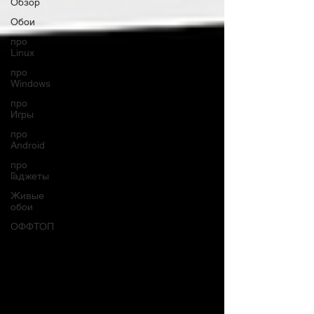
Обзор
Обои
про
Linux
про
Windows
про
Игры
про
Android
про
Гаджеты
Живые
обои
ОФФТОП