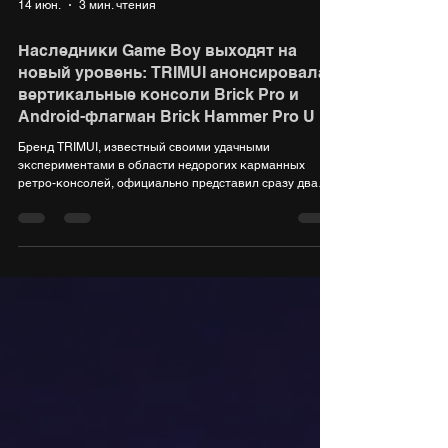
14 июн.
3 мин. чтения
Наследники Game Boy выходят на
новый уровень: TRIMUI анонсировала
вертикальные консоли Brick Pro и
Android-флагман Brick Hammer Pro U
Бренд TRIMUI, известный своими удачными
экспериментами в области недорогих карманных
ретро-консолей, официально представил сразу два
новых вертикальных устройства, продолжающих идеи
прошлогоднего хита TRIMUI Brick. На этот раз
компания решила пойти по пути жесткого разделения
линеек. Вместо одного скромного девайса геймерам
предложили две карманные консоли с одинаковым
дизайном и экранами, но принципиально разной
начинкой: ультрабюджетный «комбайн» на Linux и
неожиданно мощны