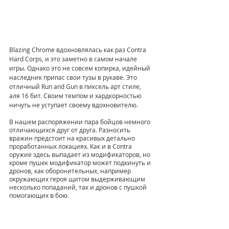
Blazing Chrome вдохновлялась как раз Contra 
Hard Corps, и это заметно в самом начале 
игры. Однако это не совсем копирка, идейный 
наследник припас свои тузы в рукаве. Это 
отличный Run and Gun в пиксель арт стиле, 
аля 16 бит. Своим темпом и хардкорностью 
ничуть не уступает своему вдохновителю. 
В нашем распоряжении пара бойцов немного 
отличающихся друг от друга. Разносить 
вражин предстоит на красивых детально 
проработанных локациях. Как и в Contra 
оружие здесь выпадает из модификаторов, но 
кроме пушек модификатор может подкинуть и 
дронов, как оборонительных, например 
окружающих героя щитом выдерживающим 
несколько попаданий, так и дронов с пушкой 
помогающих в бою. 