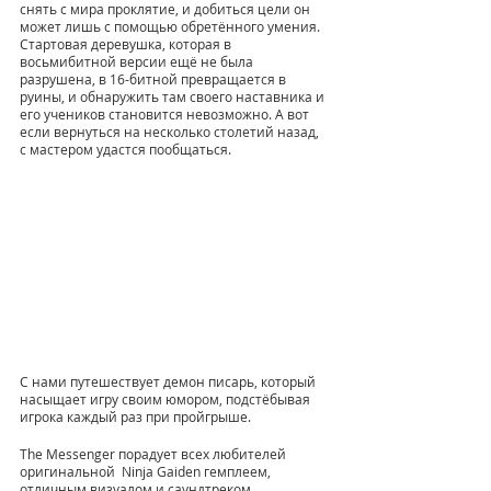
снять с мира проклятие, и добиться цели он 
может лишь с помощью обретённого умения. 
Стартовая деревушка, которая в 
восьмибитной версии ещё не была 
разрушена, в 16-битной превращается в 
руины, и обнаружить там своего наставника и 
его учеников становится невозможно. А вот 
если вернуться на несколько столетий назад, 
с мастером удастся пообщаться.
С нами путешествует демон писарь, который 
насыщает игру своим юмором, подстёбывая 
игрока каждый раз при пройгрыше.
The Messenger порадует всех любителей 
оригинальной  Ninja Gaiden гемплеем, 
отличным визуалом и саундтреком. 