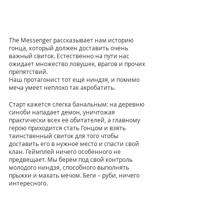
The Messenger рассказывает нам историю 
гонца, который должен доставить очень 
важный свиток. Естественно на пути нас 
ожидает множество ловушек, врагов и прочих 
препятствий.
Наш протагонист тот ещё ниндзя, и помимо 
меча умеет неплохо так акробатить. 
Старт кажется слегка банальным: на деревню 
синоби нападает демон, уничтожая 
практически всех её обитателей, а главному 
герою приходится стать Гонцом и взять 
таинственный свиток для того чтобы 
доставить его в нужное место и спасти свой 
клан. Геймплей ничего особенного не 
предвещает. Мы берём под свой контроль 
молодого ниндзя, способного выполнять 
прыжки и махать мечом. Беги – руби, ничего 
интересного.