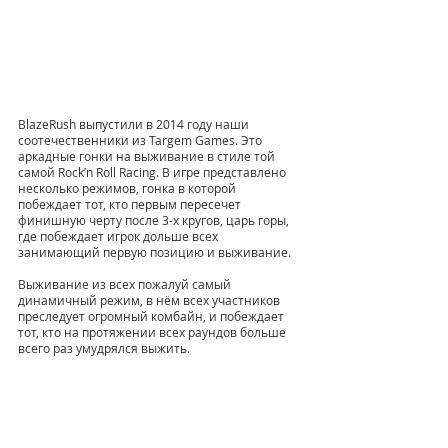
BlazeRush выпустили в 2014 году наши 
соотечественники из Targem Games. Это 
аркадные гонки на выживание в стиле той 
самой Rock’n Roll Racing. В игре представлено 
несколько режимов, гонка в которой 
побеждает тот, кто первым пересечет 
финишную черту после 3-х кругов, царь горы, 
где побеждает игрок дольше всех 
занимающий первую позицию и выживание. 
Выживание из всех пожалуй самый 
динамичный режим, в нём всех участников 
преследует огромный комбайн, и побеждает 
тот, кто на протяжении всех раундов больше 
всего раз умудрялся выжить. 