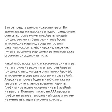
В игре представлено множество трасс. Во 
время заезда на трассах выпадают рандомные 
бонусы которые может подобрать каждый 
гонщик, это могут быть различные бусты 
ускоряющие машину, вроде нитро или 
ракетных ускорителей, и оружие, такое как 
пулеметы, самонаводящиеся ракеты или даже 
огромная циркулярная пила. 
Какой либо прокачки или кастомизации в игре 
нет, и это очень радует, мы просто выбираем 
гонщика с авто, которые отличаются бронёй, 
ускорением и управляемостью, и сразу в бой. 
А оружие и прочее будет в изобилии уже на 
трассе в гонке, главное вовремя поднять. 
Графика и звуковое оформление в BlazeRush 
на высоте. Понятно что это не AAA проект и 
графон не вызовет визуальный оргазм, но тем 
не менее выглядит это очень красиво. 