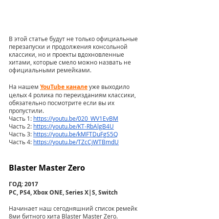
В этой статье будут не только официальные 
перезапуски и продолжения консольной 
классики, но и проекты вдохновленные 
хитами, которые смело можно назвать не 
официальными ремейками.
На нашем 
YouTube канале
 уже выходило 
целых 4 ролика по переизданиям классики, 
обязательно посмотрите если вы их 
пропустили. 
Часть 1: 
https://youtu.be/020_WV1EvBM
Часть 2: 
https://youtu.be/KT-RbAlgB4U
Часть 3: 
https://youtu.be/kMFTDuFgS5Q
Часть 4: 
https://youtu.be/TZcCjWTBmdU
Blaster Master Zero
ГОД: 2017
PC, PS4, Xbox ONE, Series X|S, Switch
Начинает наш сегодняшний список ремейк 
8ми битного хита Blaster Master Zero.