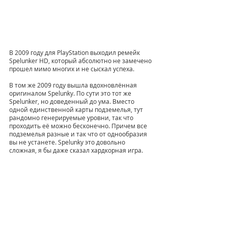
В 2009 году для PlayStation выходил ремейк 
Spelunker HD, который абсолютно не замечено 
прошел мимо многих и не сыскал успеха. 
В том же 2009 году вышла вдохновлённая 
оригиналом Spelunky. По сути это тот же 
Spelunker, но доведенный до ума. Вместо 
одной единственной карты подземелья, тут 
рандомно генерируемые уровни, так что 
проходить её можно бесконечно. Причем все 
подземелья разные и так что от однообразия 
вы не устанете. Spelunky это довольно 
сложная, я бы даже сказал хардкорная игра. 