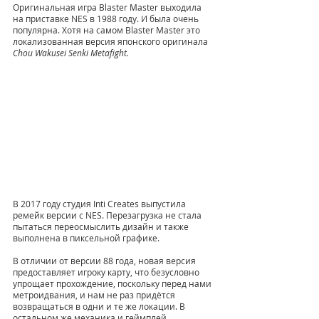
Оригинальная игра Blaster Master выходила 
на приставке NES в 1988 году. И была очень 
популярна. Хотя на самом Blaster Master это 
локализованная версия японского оригинала 
Chou Wakusei Senki Metafight.
В 2017 году студия Inti Creates выпустила 
ремейк версии с NES. Перезагрузка не стала 
пытаться переосмыслить дизайн и также 
выполнена в пиксельной графике.
В отличии от версии 88 года, новая версия 
предоставляет игроку карту, что безусловно 
упрощает прохождение, поскольку перед нами 
метроидвания, и нам не раз придётся 
возвращаться в одни и те же локации. В 
остальном же механика и геймплей 