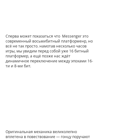
Сперва может показаться что  Messenger это 
современный восьмибитный платформенр, но 
всё не так просто. намотав несколько часов 
игры, мы увидим перед собой уже 16 битный 
платформер, а ещё позже нас ждёт 
динамичное переключение между эпохами 16-
ти и 8-ми бит.
Оригинальная механика великолепно 
вплетена в повествование — гонцу поручают 