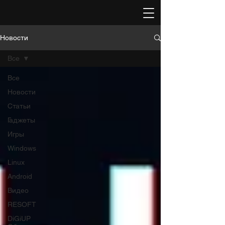
Новости
Все
Все
Новости
Статьи
Гаджеты
Игры
Windows
Linux
Android
Видео
RESOFT
DiGiUP