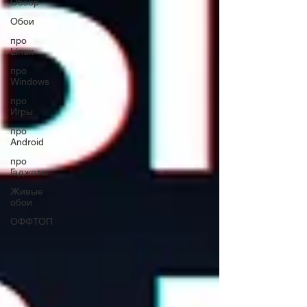
Обзор
Обои
про
Linux
про
Windows
про
Игры
про
Android
про
Гаджеты
Живые
обои
ОФФТОП