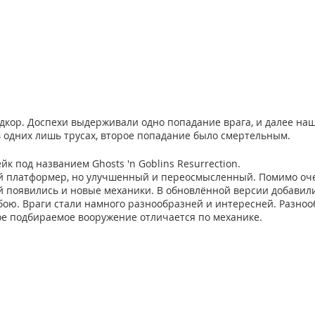
дкор. Доспехи выдерживали одно попадание врага, и далее на
в одних лишь трусах, второе попадание было смертельным.
к под названием Ghosts 'n Goblins Resurrection. 
ий платформер, но улучшенный и переосмысленный. Помимо оч
 появились и новые механики. В обновлённой версии добавил
ою. Враги стали намного разнообразней и интересней. Разнооб
ое подбираемое вооружение отличается по механике. 