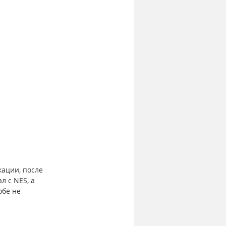
ации, после 
 с NES, а 
обе не 