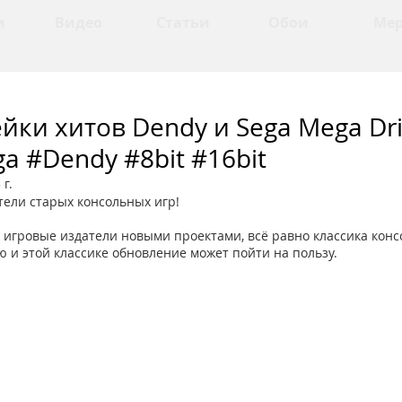
и
Видео
Статьи
Обои
Ме
ки хитов Dendy и Sega Mega Dri
ga #Dendy #8bit #16bit
 г.
тели старых консольных игр!
с игровые издатели новыми проектами, всё равно классика конс
ю и этой классике обновление может пойти на пользу.