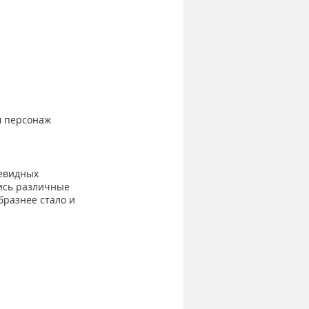
ш персонаж 
евидных 
ись различные 
разнее стало и 