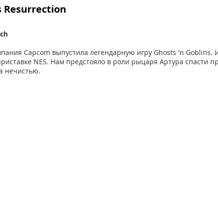
s Resurrection
tch
мпания Capcom выпустила легендарную игру Ghosts 'n Goblins. 
приставке NES. Нам предстояло в роли рыцаря Артура спасти п
а нечистью. 