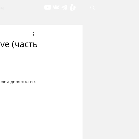
рч
ve (часть
олей девяностых 