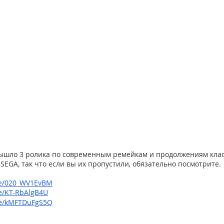
ышло 3 ролика по современным ремейкам и продолжениям класc
 SEGA, так что если вы их пропустили, обязательно посмотрите.
.be/020_WV1EvBM
be/KT-RbAlgB4U
.be/kMFTDuFgS5Q