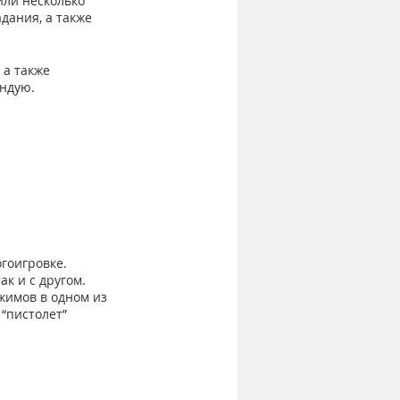
ли несколько 
дания, а также 
а также 
ндую. 
гоигровке. 
к и с другом.
жимов в одном из 
“пистолет” 