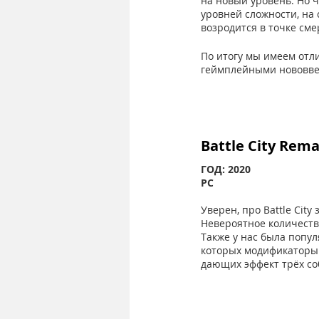
на новый уровень. Но 
уровней сложности, на 
возродится в точке сме
По итогу мы имеем отл
геймплейными нововве
Battle City Rem
ГОД: 2020
PC
Уверен, про Battle Cit
Невероятное количество
Также у нас была попу
которых модификаторы 
дающих эффект трёх со