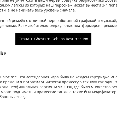
чтобы не уничтожить ваши нервы сразу-же разработчики добави
самом лёгком из которых наш персонаж может вынести 3-4 попа
рти, а не начинать весь уровень сначала.
ичный ремейк с отличной переработанной графикой и музыкой, 
дениями. Всем любителям олдскульных платформеров - рекоме
Скачать Ghosts 'n Goblins Resurrection
ake
y знают все. Эта легендарная игра была на каждом картридже мно
 времени я потратил уничтожая вражескую технику как один, та
лярна неофициальная версия TANK 1990, где было множество ре
могли поднимать и вражеские танки, а также был модификатор 
бранных звезд.