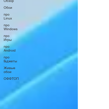
Обзор
Обои
про
Linux
про
Windows
про
Игры
про
Android
про
Гаджеты
Живые
обои
ОФФТОП