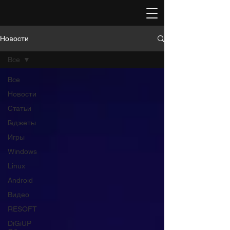
Новости
Все
Все
Новости
Статьи
Гаджеты
Игры
Windows
Linux
Android
Видео
RESOFT
DiGiUP