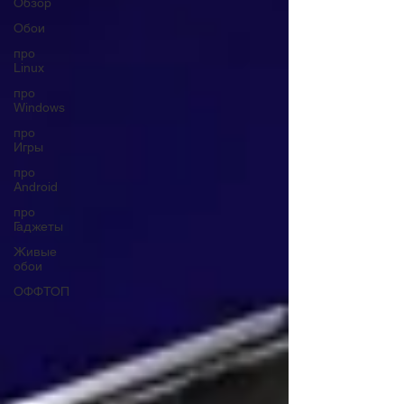
Обзор
Обои
про
Linux
про
Windows
про
Игры
про
Android
про
Гаджеты
Живые
обои
ОФФТОП