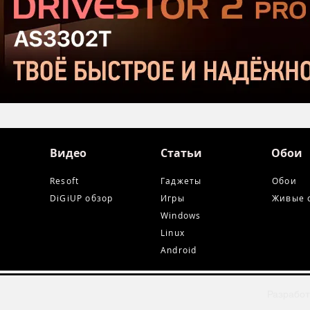
и Ta
Видео
Статьи
Обои
Resoft
Гаджеты
Обои
DiGiUP обзор
Игры
Живые 
Windows
Linux
Android
Разработ