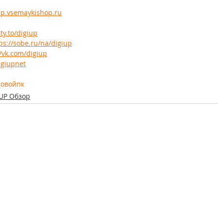
iup.vsemaykishop.ru
ty.to/digiup
ps://sobe.ru/na/digiup
//vk.com/digiup
igiupnet
ровойпк
UP Обзор