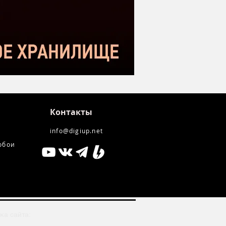
kstar SM-10
Контакты
info@digiup.net
обои
ка сайта: