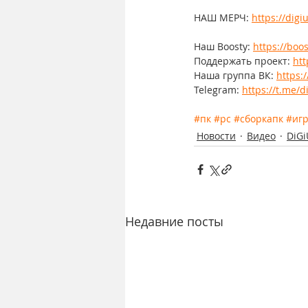
НАШ МЕРЧ: 
https://dig
Наш Boosty: 
https://boos
Поддержать проект: 
htt
Наша группа ВК: 
https:
Telegram: 
https://t.me/d
#пк
#pc
#сборкапк
#иг
Новости
Видео
DiGi
Недавние посты