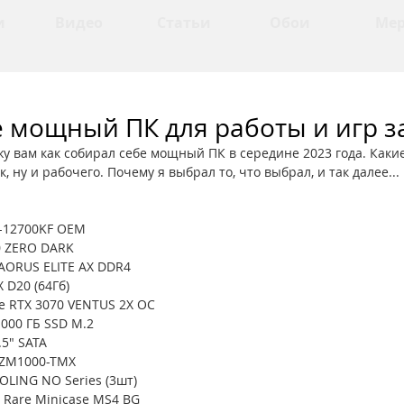
и
Видео
Статьи
Обои
Ме
 мощный ПК для работы и игр за
жу вам как собирал себе мощный ПК в середине 2023 года. Как
, ну и рабочего. Почему я выбрал то, что выбрал, и так далее...
i7-12700KF OEM
0 ZERO DARK
AORUS ELITE AX DDR4
 D20 (64Гб)
e RTX 3070 VENTUS 2X OC
1000 ГБ SSD M.2
.5" SATA
 ZM1000-TMX
OLING NO Series (3шт)
Rare Minicase MS4 BG