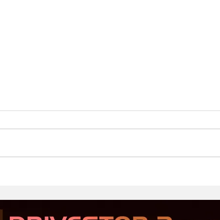
Стартовал второй этап
Prod
открытого тестирования
Хор
Serious Sam: Shatterverse в
бюдж
Steam
Срав