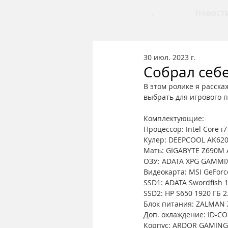
.
Новост
30 июл. 2023 г.
Собрал себе
В этом ролике я расска
выбрать для игрового пк
Комплектующие:
Процессор: Intel Core 
Кулер: DEEPCOOL AK62
Мать: GIGABYTE Z690M 
ОЗУ: ADATA XPG GAMMIX
Видеокарта: MSI GeForc
SSD1: ADATA Swordfish 
SSD2: HP S650 1920 ГБ 2
Блок питания: ZALMAN
Доп. охлаждение: ID-CO
Корпус: ARDOR GAMING 