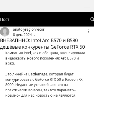
Пост
anatolyregionrecor
8 дек. 2024 г.
ВНЕЗАПННО: Intel Arc B570 и B580 -
дешёвые конкуренты GeForce RTX 50
Компания Intel, как и обещала, анонсировала 
видеокарты нового поколения: Arc B570 и 
B580. 
Это линейка Battlemage, которая будет 
конкурировать с GeForce RTX 50 и Radeon RX 
8000. Недавние утечки были верны 
практически во всём, так что параметры 
новинок для нас новостью не являются. 