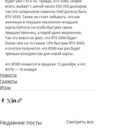
будет уже с RTX 50. Правда, RTX 5060, скорее 
всего, выйдет с ценой около 330-350 долларов, 
так что соперником новинки Intel должна быть 
RTX 5050. Также не стоит забывать, что как 
минимум в текущем поколении младшие 
карты GeForce не особо быстрее своих 
предшественниц, а порой даже медленнее. 
Так что вовсе не факт, что RTX 5060 будет 
более чем на те самые 10% быстрее RTX 4060, 
и в итоге получится, что B580 как раз будет 
прямым конкурентом для новой карты. 
Arc B580 появится в продаже 13 декабря, а Arc 
B570 — 16 января.
Новости
Гаджеты
Игры
Недавние посты
Смотреть все