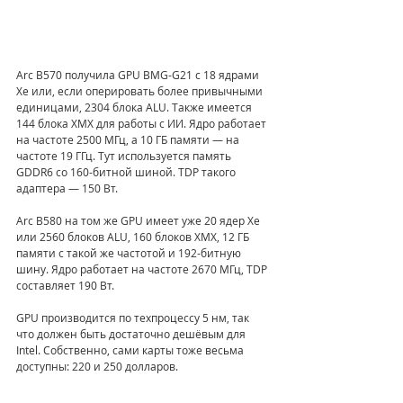
Arc B570 получила GPU BMG-G21 c 18 ядрами 
Xe или, если оперировать более привычными 
единицами, 2304 блока ALU. Также имеется 
144 блока XMX для работы с ИИ. Ядро работает 
на частоте 2500 МГц, а 10 ГБ памяти — на 
частоте 19 ГГц. Тут используется память 
GDDR6 со 160-битной шиной. TDP такого 
адаптера — 150 Вт.  
Arc B580 на том же GPU имеет уже 20 ядер Xe 
или 2560 блоков ALU, 160 блоков XMX, 12 ГБ 
памяти с такой же частотой и 192-битную 
шину. Ядро работает на частоте 2670 МГц, TDP 
составляет 190 Вт. 
GPU производится по техпроцессу 5 нм, так 
что должен быть достаточно дешёвым для 
Intel. Собственно, сами карты тоже весьма 
доступны: 220 и 250 долларов.  