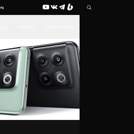
рч
део
RESOFT
DiGiUP Обзор
Живые обои
ОФФТОП