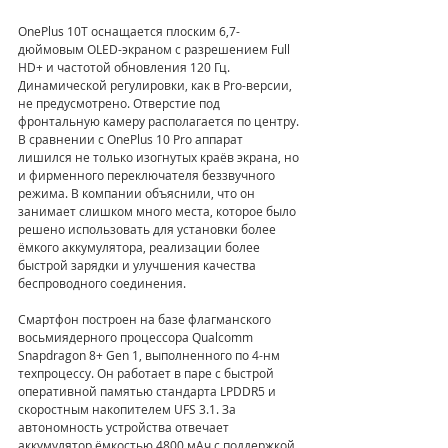
OnePlus 10T оснащается плоским 6,7-
дюймовым OLED-экраном с разрешением Full 
HD+ и частотой обновления 120 Гц. 
Динамической регулировки, как в Pro-версии, 
не предусмотрено. Отверстие под 
фронтальную камеру располагается по центру. 
В сравнении с OnePlus 10 Pro аппарат 
лишился не только изогнутых краёв экрана, но 
и фирменного переключателя беззвучного 
режима. В компании объяснили, что он 
занимает слишком много места, которое было 
решено использовать для установки более 
ёмкого аккумулятора, реализации более 
быстрой зарядки и улучшения качества 
беспроводного соединения. 
Смартфон построен на базе флагманского 
восьмиядерного процессора Qualcomm 
Snapdragon 8+ Gen 1, выполненного по 4-нм 
техпроцессу. Он работает в паре с быстрой 
оперативной памятью стандарта LPDDR5 и 
скоростным накопителем UFS 3.1. За 
автономность устройства отвечает 
аккумулятор ёмкостью 4800 мАч с поддержкой 