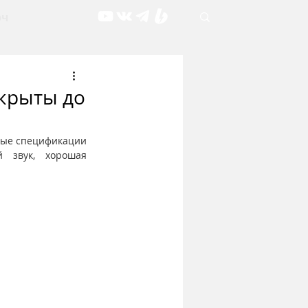
рч
скрыты до
ные спецификации 
 звук, хорошая 