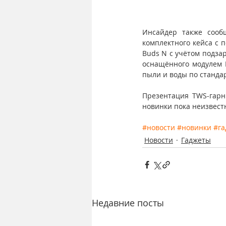
Инсайдер также сообщ
комплектного кейса с 
Buds N с учётом подзар
оснащённого модулем B
пыли и воды по стандар
Презентация TWS-гарн
новинки пока неизвест
#новости
#новинки
#г
Новости
Гаджеты
Недавние посты