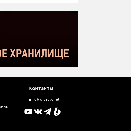
оший микрофон в
етном сегменте |
нение с Donner DC-87
kstar SM-10
Контакты
info@digiup.net
обои