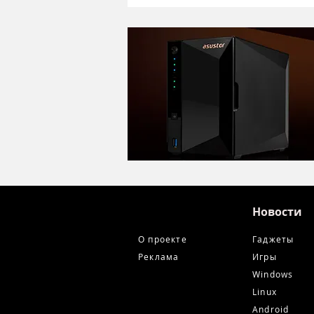
Alctron DK1000 - хороший
микрофон в ретро корпусе
Новости
О проекте
Гаджеты
Реклама
Игры
Windows
Linux
Android