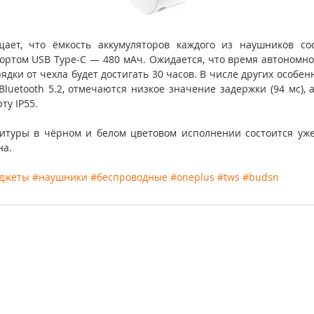
ает, что ёмкость аккумуляторов каждого из наушников сос
портом USB Type-C — 480 мАч. Ожидается, что время автономно
ядки от чехла будет достигать 30 часов. В числе других особенн
luetooth 5.2, отмечаются низкое значение задержки (94 мс), а
ту IP55.
итуры в чёрном и белом цветовом исполнении состоится уже 
на.
аджеты
#наушники
#беспроводные
#oneplus
#tws
#budsn