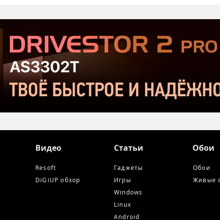
открытого тестирования
Хор
Serious Sam: Shatterverse в
бюдж
Steam
Срав
и Ta
Видео
Статьи
Обои
Resoft
Гаджеты
Обои
DiGiUP обзор
Игры
Живые 
Windows
Linux
Android