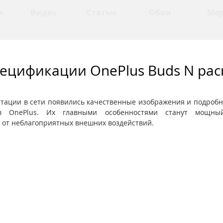
и
Видео
Статьи
Обои
Ме
пецификации OnePlus Buds N ра
нтации в сети появились качественные изображения и подроб
в OnePlus. Их главными особенностями станут мощный
 от неблагоприятных внешних воздействий.