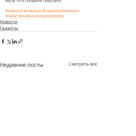
выпустить складной смартфон.
#новости
#новинки
#гаджеты
#планшет
#tablet
#oneplus
#oneplustabletpc
Новости
Гаджеты
Недавние посты
Смотреть все