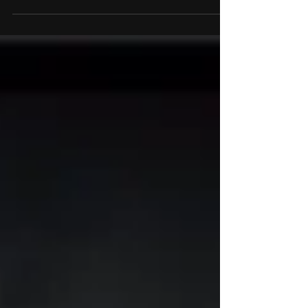
Rebellion показала первый трейлер пятой части Sniper
Elite 5 - продолжения своей популярной серии про
снайпера времен Второй Мировой...