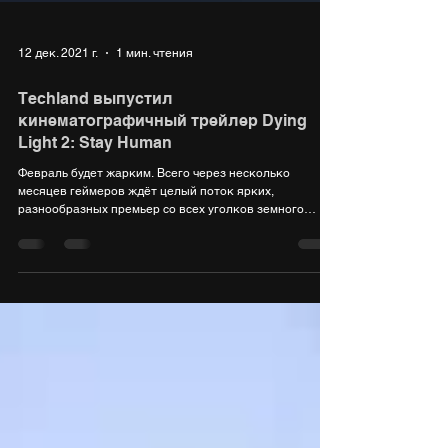
12 дек. 2021 г.
1 мин. чтения
Techland выпустил
кинематографичный трейлер Dying
Light 2: Stay Human
Февраль будет жарким. Всего через несколько
месяцев геймеров ждёт целый поток ярких,
разнообразных премьер со всех уголков земного
шара....