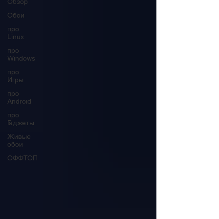
Обзор
Обои
про
Linux
про
Windows
про
Игры
про
Android
про
Гаджеты
Живые
обои
ОФФТОП