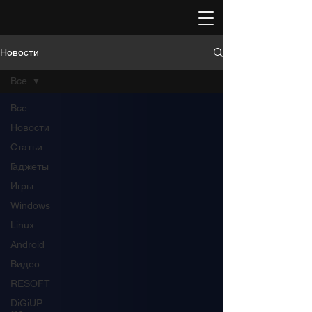
Новости
Все
Все
Новости
Статьи
Гаджеты
Игры
Windows
Linux
Android
Видео
RESOFT
DiGiUP