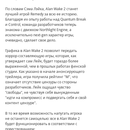
По словам Сэма Лэйка, Alan Wake 2 станет 
лучшей игрой Remedy за всю ее историю. 
Благодаря их опыту работы над Quantum Break 
и Control, команда разработчиков теперь 
знакома с движком Northlight Engine, а 
исключительно next-gen характер игры, 
очевидно, сделает свое дело.
Графика в Alan Wake 2 позволит передать 
хоррор-составляющую игры, которая, как 
утверждает сам Лейк, будет гораздо более 
выраженной, чем в прошлых работах финской 
студии. Как указано в начале анонсирующего 
трейлера, игра получила рейтинг "M", что 
означает отсутствие цензуры со стороны 
разработчиков. Лейк ощущал чувство 
"свободы", не чувствуя себя вынужденным 
"идти на компромисс и подвергать себя и свой 
контент цензуре".
В то же время возможность напугать игрока 
не останется самоцелью: все в Alan Wake 2 
будет функционировать в соответствии с 
повествованием: