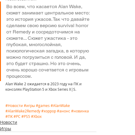
Во всем, что касается Alan Wake, 
сюжет занимает центральное место: 
это история ужасов. Так что давайте 
сделаем свою версию survival horror 
от Remedy и сосредоточимся на 
сюжете... Сюжет ужастика - это 
глубокая, многослойная, 
психологическая загадка, в которую 
можно погрузиться с головой. И да, 
это будет страшно. Но это очень, 
очень хорошо сочетается с игровым 
процессом.
Alan Wake 2 ожидается в 2023 году на ПК и 
консолях PlayStation 5 и Xbox Series X|S.
#Новости
#игры
#games
#AlanWake
#AlanWake2Remedy
#хоррор
#анонс
#новинка
#ПК
#PC
#PS5
#Xbox
Новости
Игры