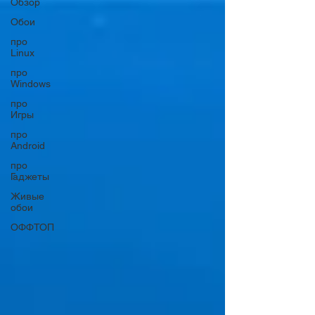
Обзор
Обои
про
Linux
про
Windows
про
Игры
про
Android
про
Гаджеты
Живые
обои
ОФФТОП