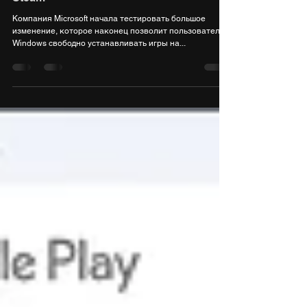
13 нояб. 2021 г.
1 мин. чтения
Магазин Windows становится похож на
Steam
Компания Microsoft начала тестировать большое
изменение, которое наконец позволит пользователям
Windows свободно устанавливать игры на...