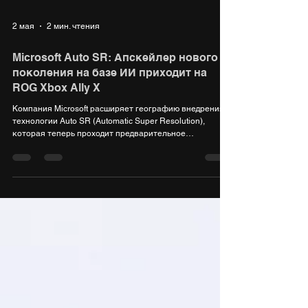
2 мая
2 мин. чтения
Microsoft Auto SR: Апскейлер нового
поколения на базе ИИ приходит на
ROG Xbox Ally X
Компания Microsoft расширяет географию внедрения
технологии Auto SR (Automatic Super Resolution),
которая теперь проходит предварительное
тестирование на портативной игровой консоли ROG
Xbox Ally X. Эта функция использует потенциал
встроенного в процессор AMD Ryzen AI Z2 Extreme
нейронного модуля (NPU) для интеллектуального
повышения разрешения и улучшения качества
графики в реальном времени. Что такое Auto SR и как
это работает Auto SR — это системный ИИ-апскейлер,
работающи