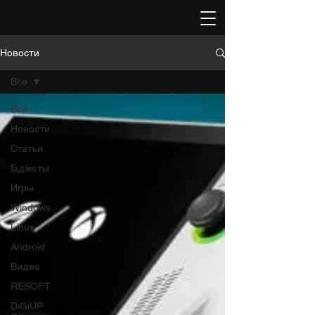
Новости
Все
Все
Новости
Статьи
Гаджеты
Игры
Windows
Linux
Android
Видео
RESOFT
DiGiUP