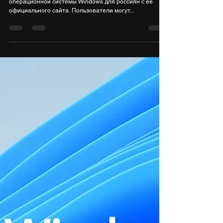
28 дек. 2022 г.
1 мин. чтения
Microsoft вернула россиянам
возможность скачивать Windows 10 и
11 с официального сайта без VPN
Компания Microsoft вернула возможность загрузки
операционной системы Windows для россиян с её
официального сайта. Пользователи могут...