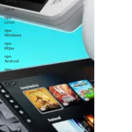
Обзор
Обои
про
Linux
про
Windows
про
Игры
про
Android
про
Гаджеты
Живые
обои
ОФФТОП