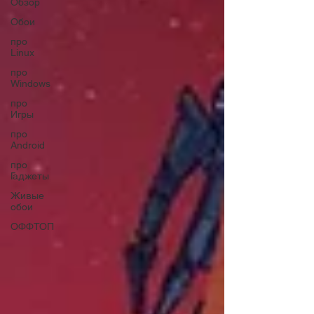
Обзор
Обои
про
Linux
про
Windows
про
Игры
про
Android
про
Гаджеты
Живые
обои
ОФФТОП