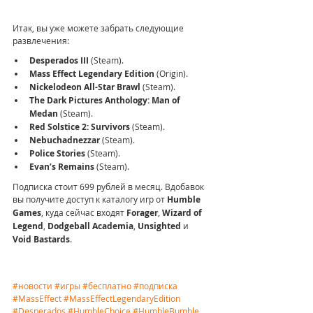
Итак, вы уже можете забрать следующие 
развлечения:
Desperados III
 (Steam).
Mass Effect Legendary Edition
 (Origin).
Nickelodeon All-Star Brawl
 (Steam).
The Dark Pictures Anthology: Man of 
Medan
 (Steam).
Red Solstice 2: Survivors
 (Steam).
Nebuchadnezzar
 (Steam).
Police Stories
 (Steam).
Evan’s Remains
 (Steam).
Подписка стоит 699 рублей в месяц. Вдобавок 
вы получите доступ к каталогу игр от 
Humble 
Games
,
куда сейчас входят 
Forager
, 
Wizard of 
Legend
, 
Dodgeball Academia
, 
Unsighted
 и 
Void Bastards
.
#новости
#игры
#бесплатно
#подписка
#MassEffect
#MassEffectLegendaryEdition
#Desperados
#HumbleChoice
#HumbleBumble