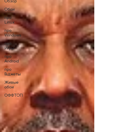
Обзор
Обои
про
Linux
про
Windows
про
Игры
про
Android
про
Гаджеты
Живые
обои
ОФФТОП