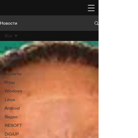
Новости
Все
Все
Новости
Статьи
Гаджеты
Игры
Windows
Linux
Android
Видео
RESOFT
DiGiUP