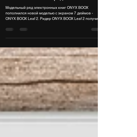
Новый 7 дюймовый ридер ONYX BOOX
Leaf 2 появился в продаже
Модельный ряд электронных книг ONYX BOOX
пополнился новой моделью с экраном 7 дюймов -
ONYX BOOX Leaf 2. Ридер ONYX BOOX Leaf 2 получил...