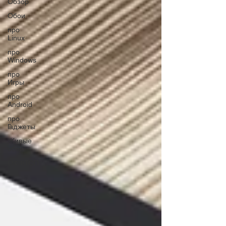
Обзор
Обои
про
Linux
про
Windows
про
Игры
про
Android
про
Гаджеты
Живые
обои
ОФФТОП