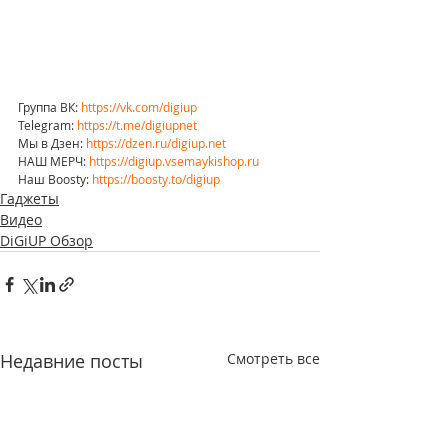
Группа ВК: 
https://vk.com/digiup
Telegram: 
https://t.me/digiupnet
Мы в Дзен: 
https://dzen.ru/digiup.net
НАШ МЕРЧ: 
https://digiup.vsemaykishop.ru
Наш Boosty: 
https://boosty.to/digiup
Гаджеты
Видео
DiGiUP Обзор
Недавние посты
Смотреть все