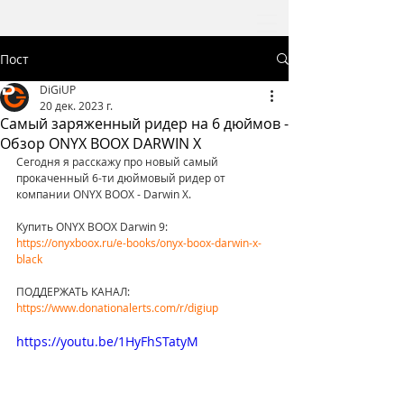
Пост
DiGiUP
20 дек. 2023 г.
Самый заряженный ридер на 6 дюймов -
Обзор ONYX BOOX DARWIN X
Сегодня я расскажу про новый самый 
прокаченный 6-ти дюймовый ридер от 
компании ONYX BOOX - Darwin X.
Купить ONYX BOOX Darwin 9: 
https://onyxboox.ru/e-books/onyx-boox-darwin-x-
black
ПОДДЕРЖАТЬ КАНАЛ: 
https://www.donationalerts.com/r/digiup
https://youtu.be/1HyFhSTatyM