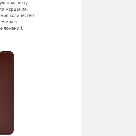
ую подсветку 
ую мерцания. 
ния количество 
печивает 
приложений.