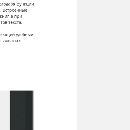
агодаря функции 
в. Встроенные 
ниг, а при 
ов текста.
имеющей удобные 
льзоваться 