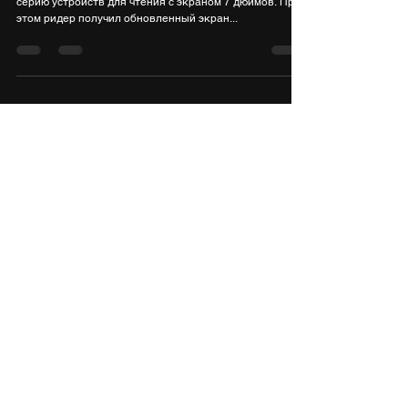
Галилео 3 продолжает успевшую стать популярной
серию устройств для чтения с экраном 7 дюймов. При
этом ридер получил обновленный экран...