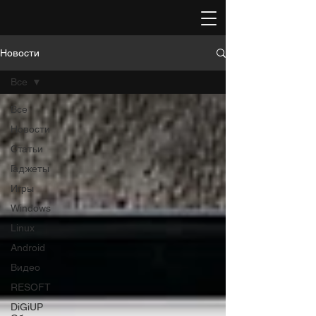
Новости
Все
Все
Новости
Статьи
Гаджеты
Игры
Windows
Linux
Android
Видео
RESOFT
DiGiUP