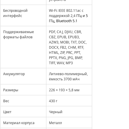
Беспроводной 
Wi-Fi: IEEE 802.11ac с 
интерфейс
поддержкой 2,4 
ГГц и 5 
ГГц, Bluetooth 5.1
Поддерживаемые 
PDF, CAJ, DJVU, CBR, 
форматы файлов
CBZ, EPUB, EPUB3, 
AZW3, MOBI, TXT, DOC, 
DOCX, FB2, CHM, RTF, 
HTML, ZIP, PRC, PPT, 
PPTX, PNG, JPG, BMP, 
TIFF, WAV, MP3
Аккумулятор
Литиево-полимерный, 
ёмкость 3700 мАч
Размеры
226 × 193 × 5,8 мм
Вес
430 г
Цвет
Черный
Материал корпуса
Металл