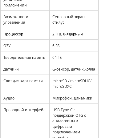
приложений
Возможности 
Сенсорный экран, 
управления
стилус
Процессор
2 ГГц, 8-ядерный
ОЗУ
6 ГБ
Твердотельная память
64 ГБ
Датчики
G-сенсор, датчик Холла
Слот для карт памяти
microSD / microSDHC/ 
microSDXC
Аудио
Микрофон, динамики
Проводной интерфейс
USB Type-C с 
поддержкой OTG с 
аналоговым и 
цифровым 
подключением 
устройств