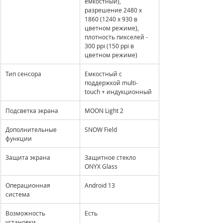
ёмкостный), 
разрешение 2480 x 
1860 (1240 x 930 в 
цветном режиме), 
плотность пикселей - 
300 ppi (150 ppi в 
цветном режиме)
Тип сенсора
Емкостный с 
поддержкой multi-
touch + индукционный
Подсветка экрана
MOON Light 2
Дополнительные 
SNOW Field
функции
Защита экрана
Защитное стекло 
ONYX Glass
Операционная 
Android 13
система
Возможность 
Есть
установки 