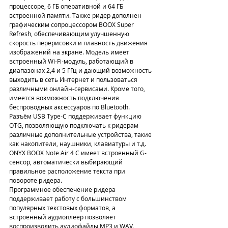
процессоре, 6 ГБ оперативной и 64 ГБ 
встроенной памяти. Также ридер дополнен 
графическим сопроцессором BOOX Super 
Refresh, обеспечивающим улучшенную 
скорость перерисовки и плавность движения 
изображений на экране. Модель имеет 
встроенный Wi-Fi-модуль, работающий в 
диапазонах 2,4 и 5 ГГц и дающий возможность 
выходить в сеть Интернет и пользоваться 
различными онлайн-сервисами. Кроме того, 
имеется возможность подключения 
беспроводных аксессуаров по Bluetooth. 
Разъём USB Type-C поддерживает функцию 
OTG, позволяющую подключать к ридерам 
различные дополнительные устройства, такие 
как накопители, наушники, клавиатуры и т.д.  
ONYX BOOX Note Air 4 С имеет встроенный G-
сенсор, автоматически выбирающий 
правильное расположение текста при 
повороте ридера.
Программное обеспечение ридера 
поддерживает работу с большинством 
популярных текстовых форматов, а 
встроенный аудиоплеер позволяет 
воспроизводить аудиофайлы MP3 и WAV. 