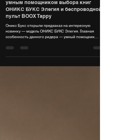
Две интересные новинки: ридер с
умным помощником выбора книг
ОНИКС БУКС Элегия и беспроводной
пульт BOOX Tappy
Оникс Букс открыли предзаказ на интересную
новинку — модель ОНИКС БУКС Элегия. Главная
особенность данного ридера — умный помощник
выбора книг, реализованный на основе
искусственного интеллекта в приложении «Яндекс
Книги (12+)». Также в продажу поступил стильный
компактный беспроводной пульт BOOX Tappy,
предназначенный для дистанционного листания
страниц и управления другими функциями ридера.
Представленный ридер ОНИКС БУКС Элегия оснащен
6-дюймовым дисплеем E Ink Carta (Cart