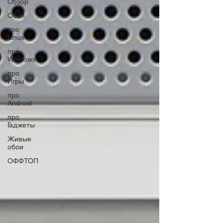
Обзор
Обои
про
Linux
про
Windows
про
Игры
про
Android
про
Гаджеты
Живые
обои
ОФФТОП