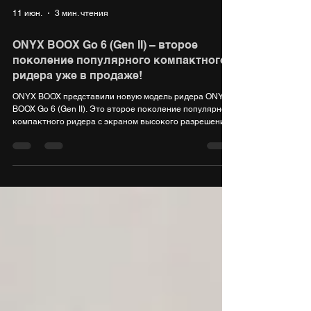
11 июн.
3 мин. чтения
ONYX BOOX Go 6 (Gen II) – второе
поколение популярного компактного
ридера уже в продаже!
ONYX BOOX представили новую модель ридера ONYX
BOOX Go 6 (Gen II). Это второе поколение популярного
компактного ридера с экраном высокого разрешения
размером 6 дюймов и высокопроизводительной
аппаратной платформой. В сравнении с первым
поколением (https://market.yandex.ru/cc/9cUfwD), модель
получила ряд улучшений: объем оперативной памяти
был увеличен до 3 ГБ, появилась поддержка активного
стилуса, корпус ридера стал выглядеть более стильно
и современно. ONYX BOOX Go 6 (Gen