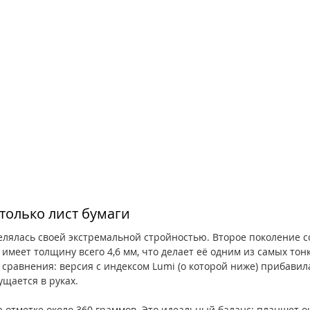
только лист бумаги
елялась своей экстремальной стройностью. Второе поколение с
 имеет толщину всего 4,6 мм, что делает её одним из самых тон
сравнения: версия с индексом Lumi (о которой ниже) прибавила 
щается в руках.
а отметке около 360 граммов. Это идеальный баланс: планшет 