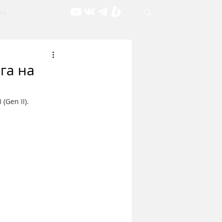
рч
ага на
Gen II).