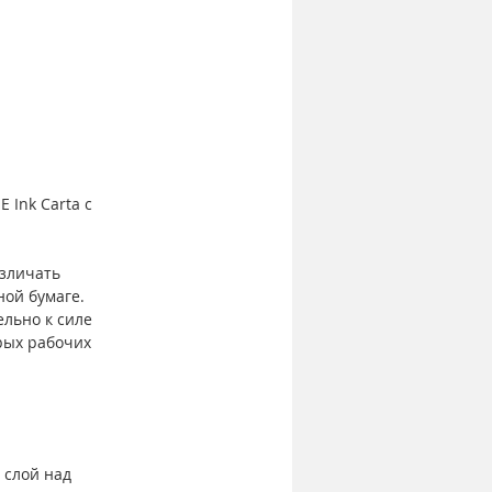
 Ink Carta с 
азличать 
ной бумаге.
льно к силе 
рых рабочих 
 слой над 