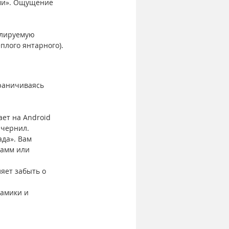
ми». Ощущение 
улируемую 
плого янтарного).
раничиваясь 
ет на Android 
 чернил.
ада». Вам 
амм или 
яет забыть о 
амики и 