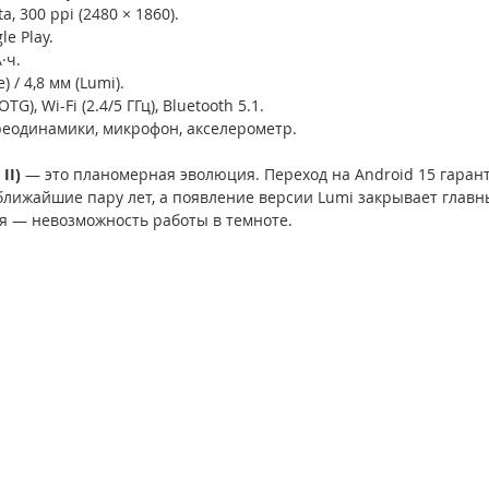
a, 300 ppi (2480 × 1860).
le Play.
·ч.
 / 4,8 мм (Lumi).
), Wi-Fi (2.4/5 ГГц), Bluetooth 5.1.
еодинамики, микрофон, акселерометр.
II) 
— это планомерная эволюция. Переход на Android 15 гаран
 ближайшие пару лет, а появление версии Lumi закрывает главн
 — невозможность работы в темноте.