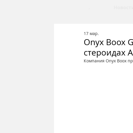
.
Новост
17 мар.
Onyx Boox G
стероидах A
Компания Onyx Boox пре