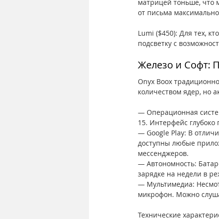
матрицей тоньше, что 
от письма максимально
Lumi ($450): Для тех, 
подсветку с возможност
Железо и Софт: П
Onyx Boox традиционно
количеством ядер, но а
— Операционная система
15. Интерфейс глубоко
— Google Play: В отличи
доступны любые прилож
мессенджеров.
— Автономность: Батаре
зарядке на недели в р
— Мультимедиа: Несмот
микрофон. Можно слуша
Технические характерист