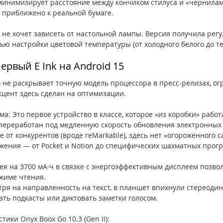
минимизирует расстояние между кончиком стилуса и «чернила
 приближено к реальной бумаге.
кто не хочет зависеть от настольной лампы. Версия получила рег
ью настройки цветовой температуры (от холодного белого до те
ервый E Ink на Android 15
 не раскрывает точную модель процессора в пресс-релизах, ог
кцент здесь сделан на оптимизации.
: Это первое устройство в классе, которое «из коробки» работа
 переработан под медленную скорость обновления электронных
е от конкурентов (вроде reMarkable), здесь нет «огороженного с
ения — от Pocket и Notion до специфических шахматных прогр
я на 3700 мА·ч в связке с энергоэффективным дисплеем позвол
ежиме чтения.
ря на направленность на текст, в планшет впихнули стереодин
ть подкасты или диктовать заметки голосом.
ики Onyx Boox Go 10.3 (Gen II):