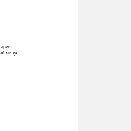
тирует 
ый минус 