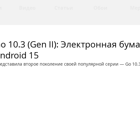
и
Видео
Статьи
Обои
Ме
o 10.3 (Gen II): Электронная бум
ndroid 15
дставила второе поколение своей популярной серии — Go 10.3 (