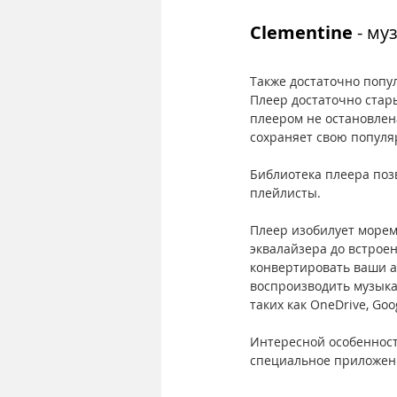
Clementine 
- му
Также достаточно попу
Плеер достаточно стары
плеером не остановлен
сохраняет свою популя
Библиотека плеера позв
плейлисты. 
Плеер изобилует морем
эквалайзера до встрое
конвертировать ваши ау
воспроизводить музыка
таких как OneDrive, Goo
Интересной особенност
специальное приложени