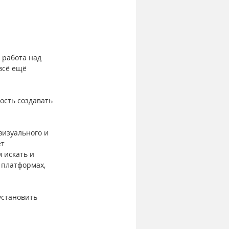
 работа над 
всё ещё 
ость создавать 
визуального и 
т 
 искать и 
платформах, 
установить 