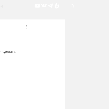
рч
л сделать 