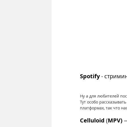
Spotify
 - стрими
Ну а для любителей пос
Тут особо рассказывать
платформах, так что н
Celluloid
 (
MPV)
 