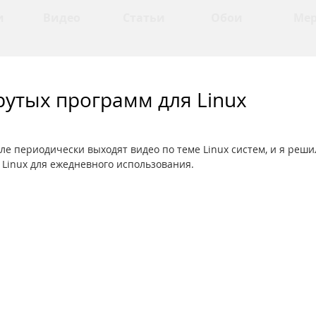
и
Видео
Статьи
Обои
Ме
рутых программ для Linux
але периодически выходят видео по теме Linux систем, и я реши
Linux для ежедневного использования. 