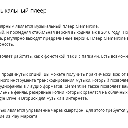
зыкальный плеер
лярным является музыкальный плеер Clementine.
й, и последняя стабильная версия выходила аж в 2016 году.  Но
а, регулярно выходят предрелизные версии. Плеер Clementine 
рность. 
оляет работать, как с фонотекой, так и с папками. Есть возможн
 продвинутых опций. Вы можете получить практически все: от 
нного инструмента транскодирования музыки, который позволяе
диофайлы в 7 аудио форматов. Clementine также позволяет вам
льные файлы, резервные копии которых хранятся на облачных 
gle Drive и DropBox для музыки в интернете.
ью является управление через смартфон. Для этого требуется 
е из Play Маркета. 