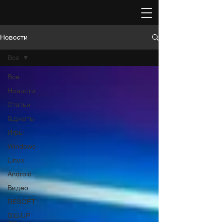
Новости
Все
Все
Новости
Статьи
Гаджеты
Игры
Windows
Linux
Android
Видео
RESOFT
DiGiUP