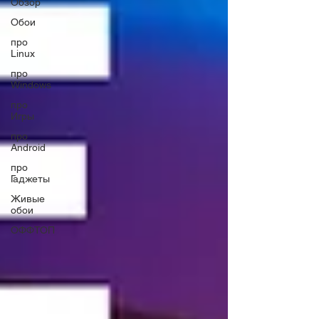
Обзор
Обои
про
Linux
про
Windows
про
Игры
про
Android
про
Гаджеты
Живые
обои
ОФФТОП