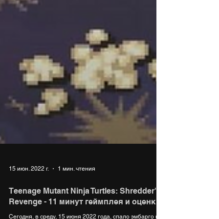
15 июн. 2022 г.
1 мин. чтения
Teenage Mutant Ninja Turtles: Shredder's