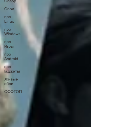
Обзор
Обои
про
Linux
про
Windows
про
Игры
про
Android
про
Гаджеты
Живые
обои
ОФФТОП