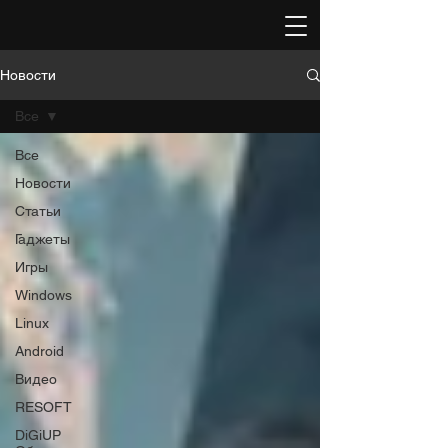
Новости
Все
Все
Новости
Статьи
Гаджеты
Игры
Windows
Linux
Android
Видео
RESOFT
DiGiUP