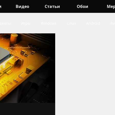
и
Видео
Статьи
Обои
Ме
джеты
Игры
Windows
Linux
Android
Ви
indows
про Игры
про Android
про Гаджеты