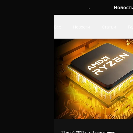
.
Новост
Все
Новости
Статьи
Га
Обои
про Linux
про W
11 нояб. 2021 г.
1 мин. чтения