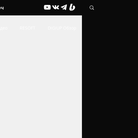
рч
део
RESOFT
DiGiUP Обзор
Живые обои
ОФФТОП