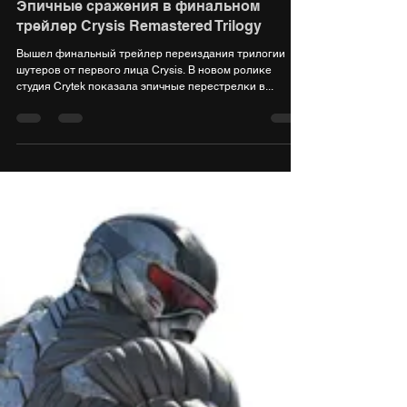
6 окт. 2021 г.
1 мин. чтения
Эпичные сражения в финальном
трейлер Crysis Remastered Trilogy
Вышел финальный трейлер переиздания трилогии
шутеров от первого лица Crysis. В новом ролике
студия Crytek показала эпичные перестрелки в...