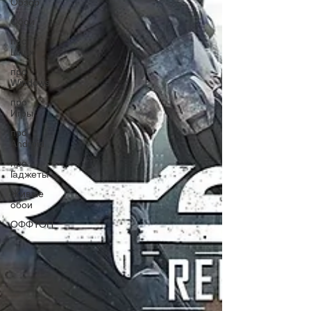
Обзор
Обои
про
Linux
про
Windows
про
Игры
про
Android
про
Гаджеты
Живые
обои
ОФФТОП