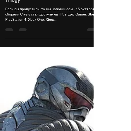
Состоялся релиз Crysis Remastered
Trilogy
Если вы пропустили, то мы напоминаем - 15 октября
сборник Crysis стал доступе на ПК в Epic Games Store,
PlayStation 4, Xbox One, Xbox...