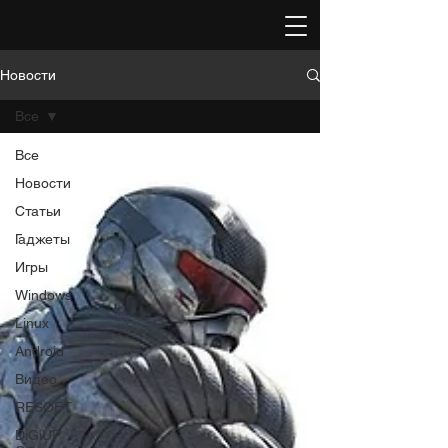
Новости
Все
Все
Новости
Статьи
Гаджеты
Игры
Windows
Linux
Android
Видео
RESOFT
DiGiUP