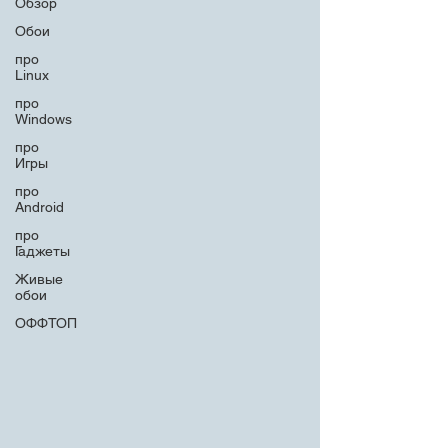
Обзор
Обои
про
Linux
про
Windows
про
Игры
про
Android
про
Гаджеты
Живые
обои
ОФФТОП