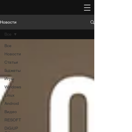
Новости
Все
Все
Новости
Статьи
Гаджеты
Игры
Windows
Linux
Android
Видео
RESOFT
DiGiUP