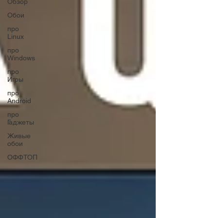
Обзор
Обои
про
Linux
про
Windows
про
Игры
про
Android
про
Гаджеты
Живые
обои
ОФФТОП