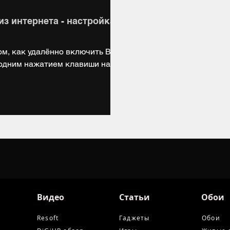
з интернета - настройка
том, как удалённо включить Ваш
 одним нажатием клавиши на
Видео
Статьи
Обои
Resoft
Гаджеты
Обои