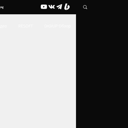
рч
део
RESOFT
DiGiUP Обзор
Живые обои
ОФФТОП