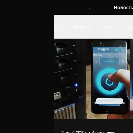
.
Новост
Все
Новости
Статьи
Га
Обои
про Linux
про W
15 нояб. 2020 г.
4 мин. чтения