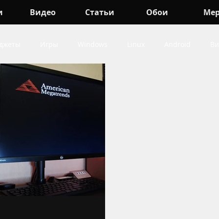
и
Видео
Статьи
Обои
Ме
джеты
Игры
Windows
Linux
Android
Ви
indows
про Игры
про Android
про Гаджеты