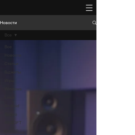
Новости
Все
Все
Новости
Статьи
Гаджеты
Игры
Windows
Linux
Android
Видео
RESOFT
DiGiUP