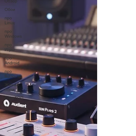
Обзор
Обои
про
Linux
про
Windows
про
Игры
про
Android
про
Гаджеты
Живые
обои
ОФФТОП