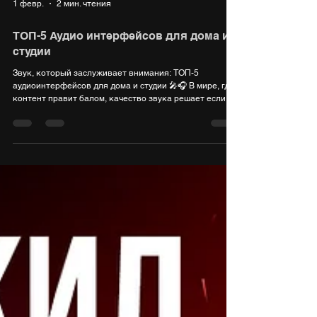
1 февр.
2 мин. чтения
ТОП-5 Аудио интерфейсов для дома и
студии
Звук, который заслуживает внимания: ТОП-5
аудиоинтерфейсов для дома и студии 🎤🎧 В мире, где
контент правит балом, качество звука решает если не
всё, то очень многое. Записать голос, инструмент или
просто получить кайф от прослушивания музыки —
без хорошего аудиоинтерфейса не обойтись. Пока
одни собирают ПК, а другие покупают огромные
телевизоры, я решил собрать для вас подборку
интерфейсов. От бюджетных хитов до ультимативных
решений — выбирайте, что по душе! 🎧 Народные лю