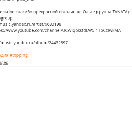
ельное спасибо прекрасной вокалистке Ольге (группа TANATA):
tagroup
music.yandex.ru/artist/6683198
tps://www.youtube.com/channel/UCWiqoksfdLW5-1TbCzIwkMA
//music.yandex.ru/album/24452897
удия
#topping
идео