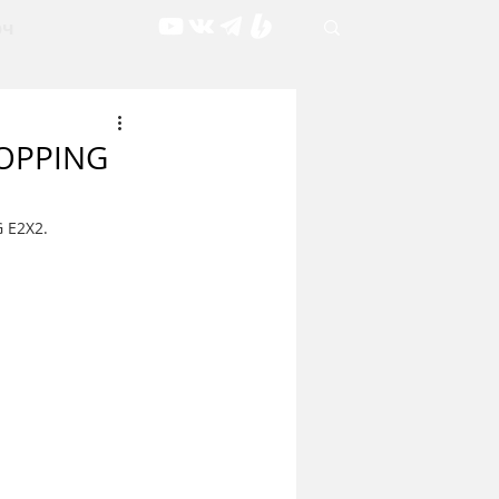
рч
TOPPING
 E2X2.