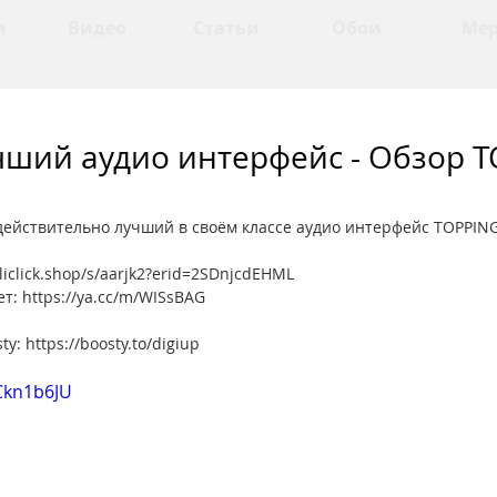
и
Видео
Статьи
Обои
Ме
чший аудио интерфейс - Обзор 
действительно лучший в своём классе аудио интерфейс TOPPING
aliclick.shop/s/aarjk2?erid=2SDnjcdEHML
т: https://ya.cc/m/WISsBAG
y: https://boosty.to/digiup
Ckn1b6JU