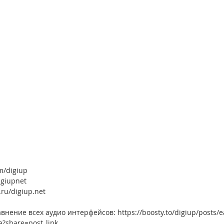
m/digiup
igiupnet
.ru/digiup.net
внение всех аудио интерфейсов: https://boosty.to/digiup/posts/
?share=post_link