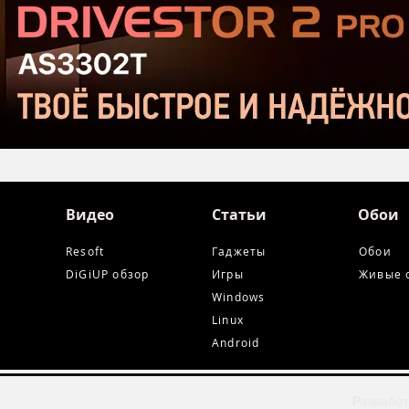
и Ta
Видео
Статьи
Обои
Resoft
Гаджеты
Обои
DiGiUP обзор
Игры
Живые 
Windows
Linux
Android
Разработ