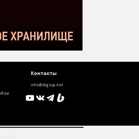
kstar SM-10
Контакты
info@digiup.net
обои
ка сайта: