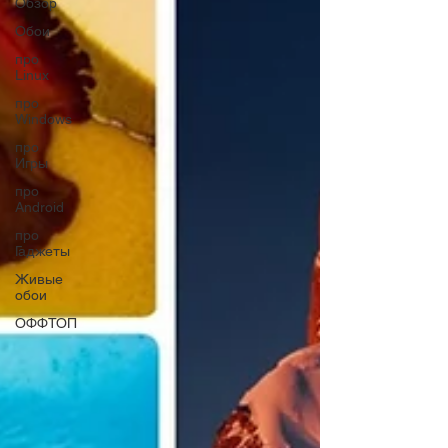
Обзор
Обои
про
Linux
про
Windows
про
Игры
про
Android
про
Гаджеты
Живые
обои
ОФФТОП